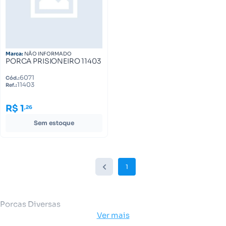
Marca:
NÃO INFORMADO
PORCA PRISIONEIRO 11403
6071
Cód.:
11403
Ref.:
R$ 1
,26
Sem estoque
1
Porcas Diversas
Ver mais
Receba ofertas e condições exclusivas