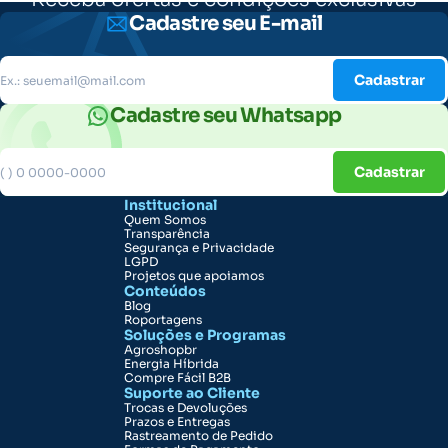
Cadastre seu E-mail
Cadastrar
Cadastre seu Whatsapp
Cadastrar
Institucional
Quem Somos
Transparência
Segurança e Privacidade
LGPD
Projetos que apoiamos
Conteúdos
Blog
Roportagens
Soluções e Programas
Agroshopbr
Energia Híbrida
Compre Fácil B2B
Suporte ao Cliente
Trocas e Devoluções
Prazos e Entregas
Rastreamento de Pedido