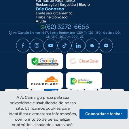
Formas de Pagamento
Reclamação | Sugestão | Elogio
Fale Conosco
Envie seu orçamento
Trabalhe Conosco
Ajuda
(62) 3272-6666
Av. Castelo Branco 4667, Bairro Rodoviário CEP: 74430 - 130 - Goiânia GO.
CNPJ: 01.561.794/0001-25
A A. Camargo preza pela sua
privacidade e usabilidade do nosso
site. Utilizamos cookies para
identificar e armazenar informações,
Concordar e fechar
com o intuito de personalizar
conteúdos e anúncios para você.