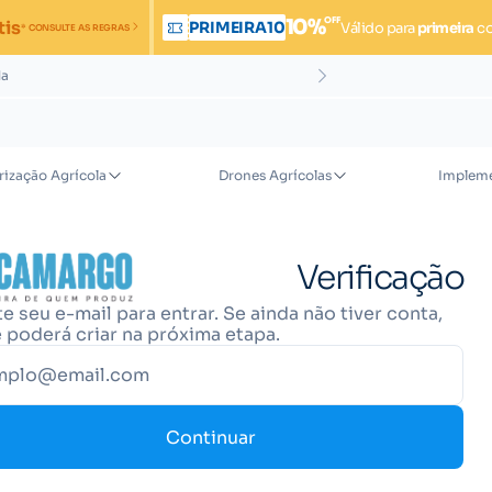
OFF
10%
tis
PRIMEIRA10
Válido para
primeira
c
* CONSULTE AS REGRAS
da
rização Agrícola
Drones Agrícolas
Impleme
Verificação
te seu e-mail para entrar. Se ainda não tiver conta,
 poderá criar na próxima etapa.
Continuar