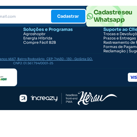
Cadastre seu
Cadastrar
Whatsapp
Soluções e Programas
Suporte ao Cli
Agroshopbr
Trocas e Devoluç
Energia Híbrida
Prazos e Entregas
Compre Fácil B2B
Rastreamento de 
Formas de Pagam
Reclamação | Suge
ranco 4667, Bairro Rodoviário CEP: 74430 - 130 - Goiânia GO.
CNPJ: 01.561.794/0001-25