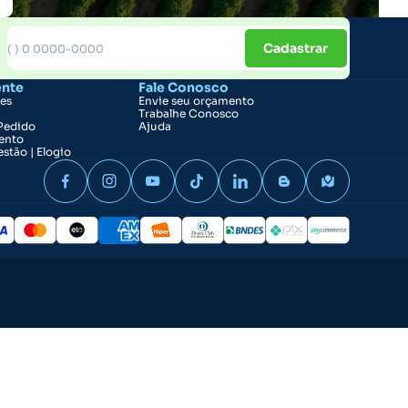
Cadastrar
ente
Fale Conosco
ões
Envie seu orçamento
Trabalhe Conosco
Pedido
Ajuda
ento
stão | Elogio