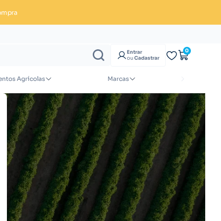
ompra
Enviar orçamento
0
Entrar
ou
Cadastrar
ntos Agrícolas
Marcas