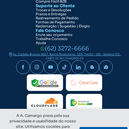
Compre Fácil B2B
Suporte ao Cliente
Trocas e Devoluções
Prazos e Entregas
Rastreamento de Pedido
Formas de Pagamento
Reclamação | Sugestão | Elogio
Fale Conosco
Envie seu orçamento
Trabalhe Conosco
Ajuda
(62) 3272-6666
Av. Castelo Branco 4667, Bairro Rodoviário CEP: 74430 - 130 - Goiânia GO.
CNPJ: 01.561.794/0001-25
A A. Camargo preza pela sua
privacidade e usabilidade do nosso
site. Utilizamos cookies para