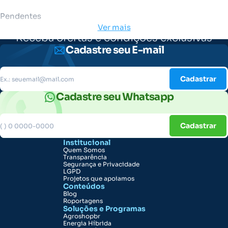
Pendentes
Ver mais
Receba ofertas e condições exclusivas
Cadastre seu E-mail
Cadastrar
Cadastre seu Whatsapp
Cadastrar
Institucional
Quem Somos
Transparência
Segurança e Privacidade
LGPD
Projetos que apoiamos
Conteúdos
Blog
Roportagens
Soluções e Programas
Agroshopbr
Energia Híbrida