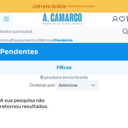
Frete Grátis
* CONSULTE AS REGRAS
/
/
Home
Equipamentos Elétricos
Pendentes
Pendentes
Filtros
0
produto encontrado
Ordenar por:
Selecione
A sua pesquisa não
retornou resultados.