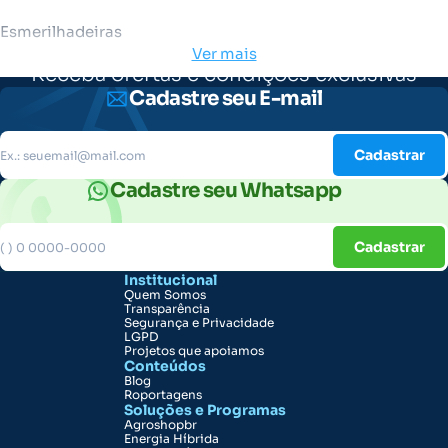
Esmerilhadeiras
Ver mais
Receba ofertas e condições exclusivas
Cadastre seu E-mail
Cadastrar
Cadastre seu Whatsapp
Cadastrar
Institucional
Quem Somos
Transparência
Segurança e Privacidade
LGPD
Projetos que apoiamos
Conteúdos
Blog
Roportagens
Soluções e Programas
Agroshopbr
Energia Híbrida