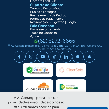
Compre Fácil B2B
Suporte ao Cliente
Trocas e Devoluções
Prazos e Entregas
Rastreamento de Pedido
Formas de Pagamento
Reclamação | Sugestão | Elogio
Fale Conosco
Envie seu orçamento
Trabalhe Conosco
Ajuda
(62) 3272-6666
Av. Castelo Branco 4667, Bairro Rodoviário CEP: 74430 - 130 - Goiânia GO.
CNPJ: 01.561.794/0001-25
A A. Camargo preza pela sua
privacidade e usabilidade do nosso
site. Utilizamos cookies para