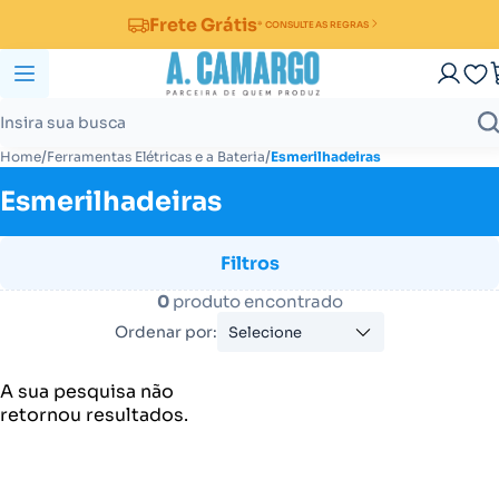
Frete Grátis
* CONSULTE AS REGRAS
/
/
Home
Ferramentas Elétricas e a Bateria
Esmerilhadeiras
Esmerilhadeiras
Filtros
0
produto encontrado
Ordenar por:
Selecione
A sua pesquisa não
retornou resultados.