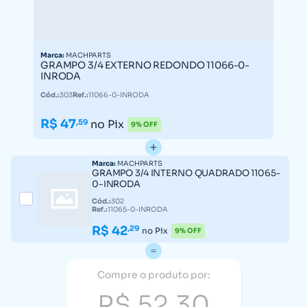
Marca:
MACHPARTS
GRAMPO 3/4 EXTERNO REDONDO 11066-0-
INRODA
Cód.:
303
Ref.:
11066-0-INRODA
R$ 47
,59
no Pix
9% OFF
Marca:
MACHPARTS
GRAMPO 3/4 INTERNO QUADRADO 11065-
0-INRODA
Cód.:
302
Ref.:
11065-0-INRODA
R$ 42
,29
no Pix
9% OFF
Compre o produto por:
R$ 52,30