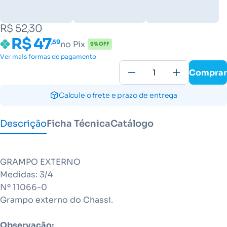
R$ 52,30
R$ 47
,59
no Pix
9% OFF
Ver mais formas de pagamento
Comprar
Calcule o frete e prazo de entrega
Descrição
Ficha Técnica
Catálogo
GRAMPO EXTERNO
Medidas: 3/4
Nº 11066-0
Grampo externo do Chassi.
Observação: