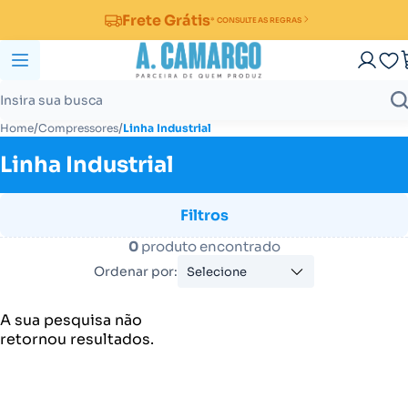
Frete Grátis
* CONSULTE AS REGRAS
/
/
Home
Compressores
Linha Industrial
Linha Industrial
Filtros
0
produto encontrado
Ordenar por:
Selecione
A sua pesquisa não
retornou resultados.