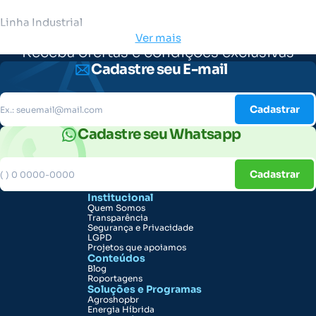
Linha Industrial
Ver mais
Receba ofertas e condições exclusivas
Cadastre seu E-mail
Cadastrar
Cadastre seu Whatsapp
Cadastrar
Institucional
Quem Somos
Transparência
Segurança e Privacidade
LGPD
Projetos que apoiamos
Conteúdos
Blog
Roportagens
Soluções e Programas
Agroshopbr
Energia Híbrida