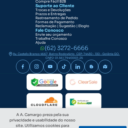
Compre Fácil B2B
Suporte ao Cliente
Trocas e Devoluções
Prazos e Entregas
Rastreamento de Pedido
Formas de Pagamento
Reclamação | Sugestão | Elogio
Fale Conosco
Envie seu orçamento
Trabalhe Conosco
Ajuda
(62) 3272-6666
Av. Castelo Branco 4667, Bairro Rodoviário CEP: 74430 - 130 - Goiânia GO.
CNPJ: 01.561.794/0001-25
A A. Camargo preza pela sua
privacidade e usabilidade do nosso
site. Utilizamos cookies para