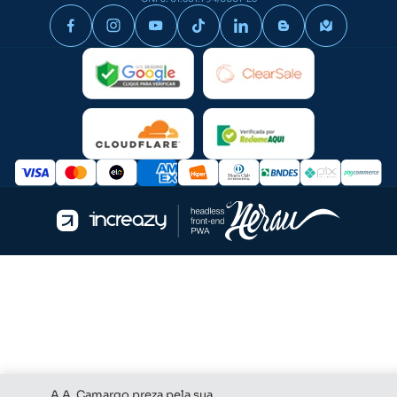
com seu maquinário.
Se você precisa de
cardans
para seus implementos
agrícolas, conheça nossa seleção para melhorar a
transmissão de potência entre tratores, implementos e
grades.
Quais são os materiais utilizados na
fabricação dos eixos de grade?
O eixo para grade é uma das peças fundamentais para o
bom funcionamento do implemento agrícola, por isso, são
fabricados com materiais de alta qualidade, como: aço
carbono, ferro fundido ou aço ligado.
As peças presentes
em nosso catálogo são produzidas em aço carbono
,
devido à sua alta resistência mecânica, dureza e resistência
ao desgaste.
Em nosso site também temos opções de
mancais agrícolas
,
essenciais na transmissão de movimento e na redução do
atrito, garantindo o funcionamento eficiente e a
durabilidade dos implementos agrícolas.
A A. Camargo preza pela sua