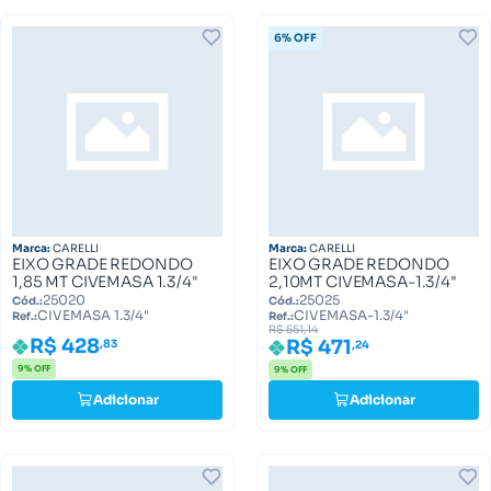
6% OFF
Marca:
CARELLI
Marca:
CARELLI
EIXO GRADE REDONDO
EIXO GRADE REDONDO
1,85 MT CIVEMASA 1.3/4"
2,10MT CIVEMASA-1.3/4"
25020
25025
Cód.:
Cód.:
CIVEMASA 1.3/4"
CIVEMASA-1.3/4"
Ref.:
Ref.:
R$ 551,14
R$ 428
R$ 471
,83
,24
9% OFF
9% OFF
Adicionar
Adicionar