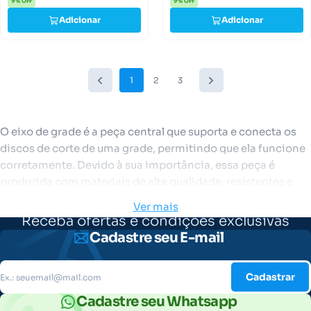
9% OFF
9% OFF
Adicionar
Adicionar
1
2
3
O eixo de grade é a peça central que suporta e conecta os
discos de corte de uma grade, permitindo que ela funcione
corretamente. Devido à sua importância, essa peça é
produzida com materiais de alta qualidade, resistentes e
duráveis.
Ver mais
Receba ofertas e condições exclusivas
Somos parceiros de quem produz, por isso, temos eixos
Cadastre seu E-mail
para grade redondos e quadrados, em várias medidas
diferentes para que você possa escolher a peça ideal para
os implementos agrícolas. Continue a leitura e confira
Cadastrar
todos os detalhes.
Cadastre seu Whatsapp