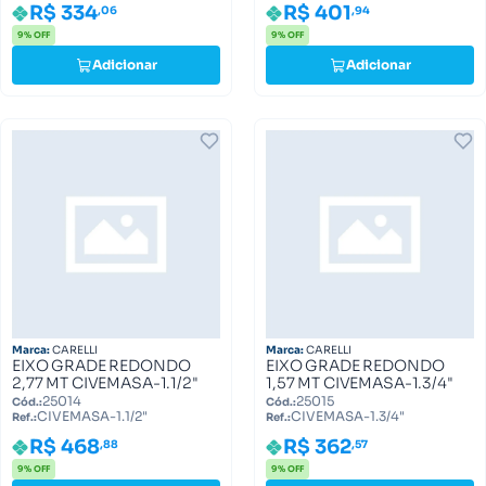
R$ 334
R$ 401
,06
,94
9% OFF
9% OFF
Adicionar
Adicionar
Marca:
CARELLI
Marca:
CARELLI
EIXO GRADE REDONDO
EIXO GRADE REDONDO
2,77 MT CIVEMASA-1.1/2"
1,57 MT CIVEMASA-1.3/4"
25014
25015
Cód.:
Cód.:
CIVEMASA-1.1/2"
CIVEMASA-1.3/4"
Ref.:
Ref.:
R$ 468
R$ 362
,88
,57
9% OFF
9% OFF