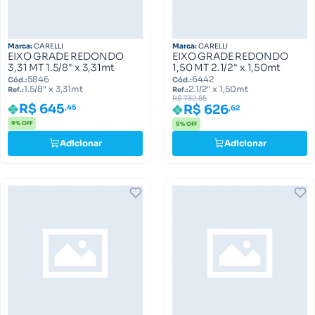
Marca:
CARELLI
Marca:
CARELLI
EIXO GRADE REDONDO
EIXO GRADE REDONDO
3,31 MT 1.5/8" x 3,31mt
1,50 MT 2.1/2" x 1,50mt
5846
6442
Cód.:
Cód.:
1.5/8" x 3,31mt
2.1/2" x 1,50mt
Ref.:
Ref.:
R$ 732,85
R$ 645
R$ 626
,45
,62
9% OFF
9% OFF
Adicionar
Adicionar