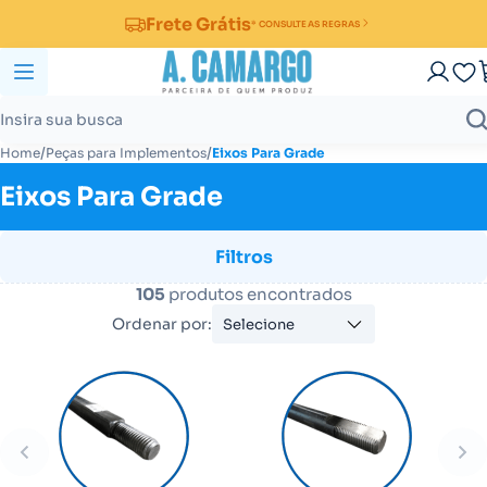
Frete Grátis
* CONSULTE AS REGRAS
/
/
Home
Peças para Implementos
Eixos Para Grade
Eixos Para Grade
Filtros
105
produtos encontrados
Ordenar por:
Selecione