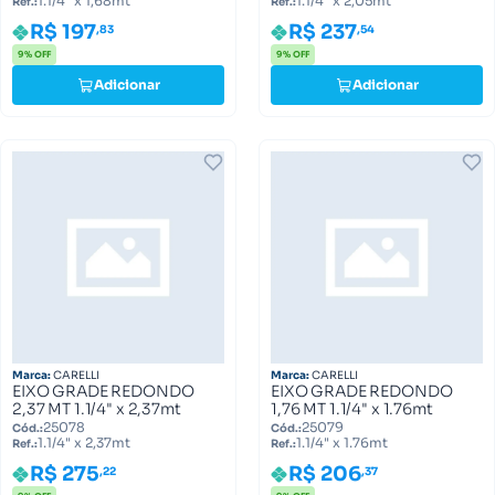
1.1/4" x 1,68mt
1.1/4" x 2,05mt
Ref.:
Ref.:
R$ 197
R$ 237
,83
,54
9% OFF
9% OFF
Adicionar
Adicionar
Marca:
CARELLI
Marca:
CARELLI
EIXO GRADE REDONDO
EIXO GRADE REDONDO
2,37 MT 1.1/4" x 2,37mt
1,76 MT 1.1/4" x 1.76mt
25078
25079
Cód.:
Cód.:
1.1/4" x 2,37mt
1.1/4" x 1.76mt
Ref.:
Ref.:
R$ 275
R$ 206
,22
,37