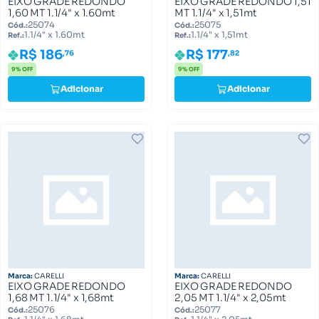
EIXO GRADE REDONDO
EIXO GRADE REDONDO 1,51
1,60 MT 1.1/4" x 1.60mt
MT 1.1/4" x 1,51mt
25074
25075
Cód.:
Cód.:
1.1/4" x 1.60mt
1.1/4" x 1,51mt
Ref.:
Ref.:
R$ 186
R$ 177
,76
,82
9% OFF
9% OFF
Adicionar
Adicionar
Marca:
CARELLI
Marca:
CARELLI
EIXO GRADE REDONDO
EIXO GRADE REDONDO
1,68 MT 1.1/4" x 1,68mt
2,05 MT 1.1/4" x 2,05mt
25076
25077
Cód.:
Cód.: