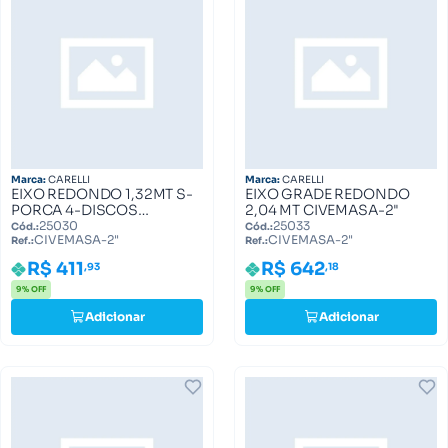
Marca:
CARELLI
Marca:
CARELLI
EIXO REDONDO 1,32MT S-
EIXO GRADE REDONDO
PORCA 4-DISCOS
2,04 MT CIVEMASA-2"
CIVEMASA-2"
25030
25033
Cód.:
Cód.:
CIVEMASA-2"
CIVEMASA-2"
Ref.:
Ref.:
R$ 411
R$ 642
,93
,18
9% OFF
9% OFF
Adicionar
Adicionar