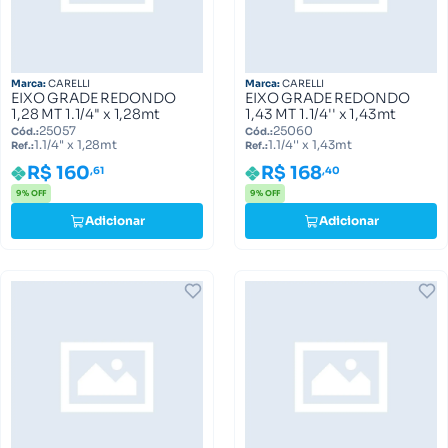
Marca:
CARELLI
Marca:
CARELLI
EIXO GRADE REDONDO
EIXO GRADE REDONDO
1,28 MT 1.1/4" x 1,28mt
1,43 MT 1.1/4'' x 1,43mt
25057
25060
Cód.:
Cód.:
1.1/4" x 1,28mt
1.1/4'' x 1,43mt
Ref.:
Ref.:
R$ 160
R$ 168
,61
,40
9% OFF
9% OFF
Adicionar
Adicionar