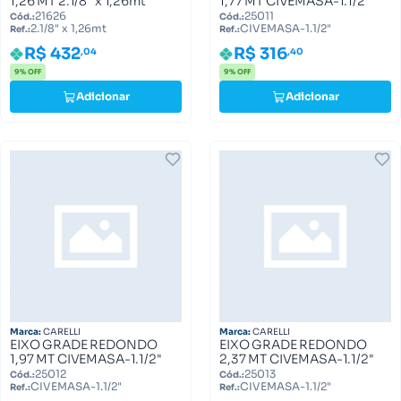
1,26 MT 2.1/8" x 1,26mt
1,77 MT CIVEMASA-1.1/2"
21626
25011
Cód.:
Cód.:
2.1/8" x 1,26mt
CIVEMASA-1.1/2"
Ref.:
Ref.:
R$ 432
R$ 316
,04
,40
9% OFF
9% OFF
Adicionar
Adicionar
Marca:
CARELLI
Marca:
CARELLI
EIXO GRADE REDONDO
EIXO GRADE REDONDO
1,97 MT CIVEMASA-1.1/2"
2,37 MT CIVEMASA-1.1/2"
25012
25013
Cód.:
Cód.:
CIVEMASA-1.1/2"
CIVEMASA-1.1/2"
Ref.:
Ref.: