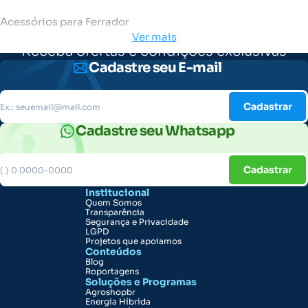
Acessórios para Ferrador
Ver mais
Receba ofertas e condições exclusivas
Cadastre seu E-mail
Cadastrar
Cadastre seu Whatsapp
Cadastrar
Institucional
Quem Somos
Transparência
Segurança e Privacidade
LGPD
Projetos que apoiamos
Conteúdos
Blog
Roportagens
Soluções e Programas
Agroshopbr
Energia Híbrida