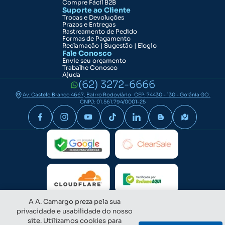
Compre Fácil B2B
Suporte ao Cliente
Trocas e Devoluções
Prazos e Entregas
Rastreamento de Pedido
Formas de Pagamento
Reclamação | Sugestão | Elogio
Fale Conosco
Envie seu orçamento
Trabalhe Conosco
Ajuda
(62) 3272-6666
Av. Castelo Branco 4667, Bairro Rodoviário CEP: 74430 - 130 - Goiânia GO.
CNPJ: 01.561.794/0001-25
A A. Camargo preza pela sua
privacidade e usabilidade do nosso
site. Utilizamos cookies para