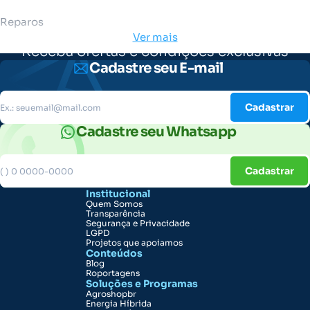
Reparos
Ver mais
Receba ofertas e condições exclusivas
Cadastre seu E-mail
Cadastrar
Cadastre seu Whatsapp
Cadastrar
Institucional
Quem Somos
Transparência
Segurança e Privacidade
LGPD
Projetos que apoiamos
Conteúdos
Blog
Roportagens
Soluções e Programas
Agroshopbr
Energia Híbrida