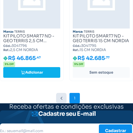
Marca:
TERRIS
Marca:
TERRIS
KIT PILOTO SMART7 ND -
KIT PILOTO SMART7 ND -
GEO TERRIS 2,5 CM
GEO TERRIS 15 CM NORDIA
NORDIA
3041796
3041795
Cód.:
Cód.:
2,5 CM NORDIA
15 CM NORDIA
Ref.:
Ref.:
R$ 46.865
R$ 42.685
,47
,77
9% OFF
9% OFF
Adicionar
Sem estoque
1
Receba ofertas e condições exclusivas
Cadastre seu E-mail
Cadastrar