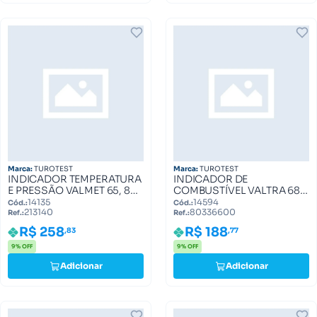
Marca:
TUROTEST
Marca:
TUROTEST
INDICADOR TEMPERATURA
INDICADOR DE
E PRESSÃO VALMET 65, 85
COMBUSTÍVEL VALTRA 685,
213140
785, 1580 80336600
14135
14594
Cód.:
Cód.:
213140
80336600
Ref.:
Ref.:
R$ 258
R$ 188
,83
,77
9% OFF
9% OFF
Adicionar
Adicionar