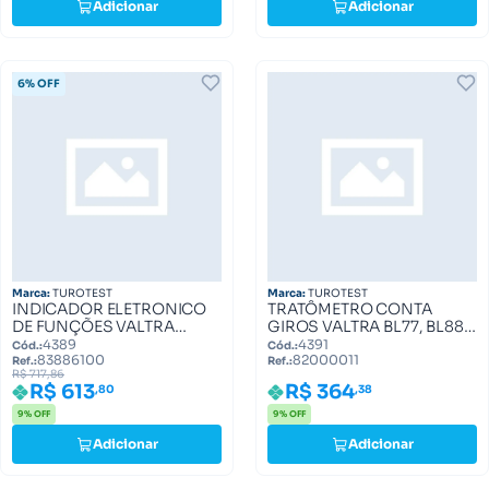
Adicionar
Adicionar
6% OFF
Marca:
TUROTEST
Marca:
TUROTEST
INDICADOR ELETRONICO
TRATÔMETRO CONTA
DE FUNÇÕES VALTRA
GIROS VALTRA BL77, BL88
83886100
82000011
4389
4391
Cód.:
Cód.:
83886100
82000011
Ref.:
Ref.:
R$ 717,86
R$ 364
R$ 613
,38
,80
9% OFF
9% OFF
Adicionar
Adicionar