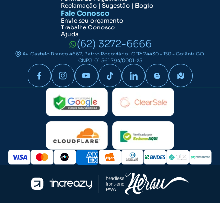
Reclamação | Sugestão | Elogio
Fale Conosco
Envie seu orçamento
Trabalhe Conosco
Ajuda
(62) 3272-6666
Av. Castelo Branco 4667, Bairro Rodoviário CEP: 74430 - 130 - Goiânia GO.
CNPJ: 01.561.794/0001-25