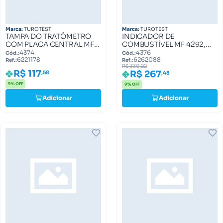
Marca:
TUROTEST
Marca:
TUROTEST
TAMPA DO TRATÔMETRO
INDICADOR DE
COM PLACA CENTRAL MF
COMBUSTÍVEL MF 4292,
265, 275, 290 6221178
4297, 4299 6262088
4374
4376
Cód.:
Cód.:
6221178
6262088
Ref.:
Ref.:
R$ 330,22
R$ 117
R$ 267
,58
,48
9% OFF
9% OFF
Adicionar
Adicionar