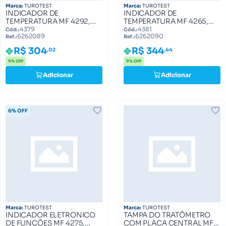
Marca:
TUROTEST
Marca:
TUROTEST
INDICADOR DE
INDICADOR DE
TEMPERATURA MF 4292,
TEMPERATURA MF 4265,
4297, 4299 6262089
4275, 4283, 4292 6262090
4379
4381
Cód.:
Cód.:
6262089
6262090
Ref.:
Ref.:
R$ 304
R$ 344
,02
,44
9% OFF
9% OFF
Adicionar
Adicionar
6% OFF
Marca:
TUROTEST
Marca:
TUROTEST
INDICADOR ELETRONICO
TAMPA DO TRATÔMETRO
DE FUNÇÕES MF 4275,
COM PLACA CENTRAL MF