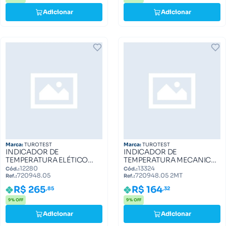
Adicionar
Adicionar
Marca:
TUROTEST
Marca:
TUROTEST
INDICADOR DE
INDICADOR DE
TEMPERATURA ELÉTICO
TEMPERATURA MECANICO
CBT, MERCEDES 720948.05
CBT, MERCEDES 720948.05
12280
13324
Cód.:
Cód.:
720948.05
720948.05 2MT
2MT
Ref.:
Ref.:
R$ 265
R$ 164
,85
,32
9% OFF
9% OFF
Adicionar
Adicionar