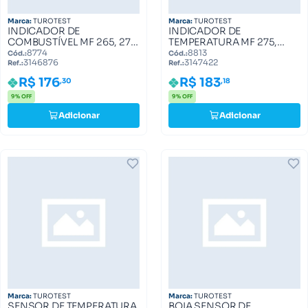
Marca:
TUROTEST
Marca:
TUROTEST
INDICADOR DE
INDICADOR DE
COMBUSTÍVEL MF 265, 275,
TEMPERATURA MF 275,
283, 290 3146876
290, 283, 292 3147422
8774
8813
Cód.:
Cód.:
3146876
3147422
Ref.:
Ref.:
R$ 176
R$ 183
,30
,18
9% OFF
9% OFF
Adicionar
Adicionar
Marca:
TUROTEST
Marca:
TUROTEST
SENSOR DE TEMPERATURA
BOIA SENSOR DE