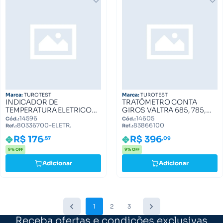
Marca:
TUROTEST
Marca:
TUROTEST
INDICADOR DE
TRATÔMETRO CONTA
TEMPERATURA ELETRICO
GIROS VALTRA 685, 785,
VALTRA 80336700-ELETR.
BF75 83866100
14596
14605
Cód.:
Cód.:
80336700-ELETR.
83866100
Ref.:
Ref.:
R$ 176
R$ 396
,57
,09
9% OFF
9% OFF
Adicionar
Adicionar
1
2
3
Receba ofertas e condições exclusivas