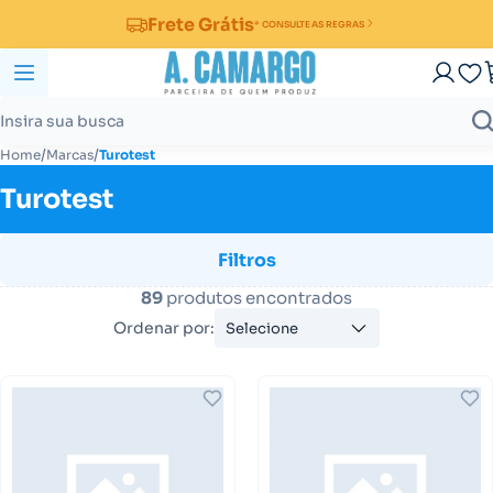
Frete Grátis
* CONSULTE AS REGRAS
/
/
Home
Marcas
Turotest
Turotest
Filtros
89
produtos encontrados
Ordenar por:
Selecione