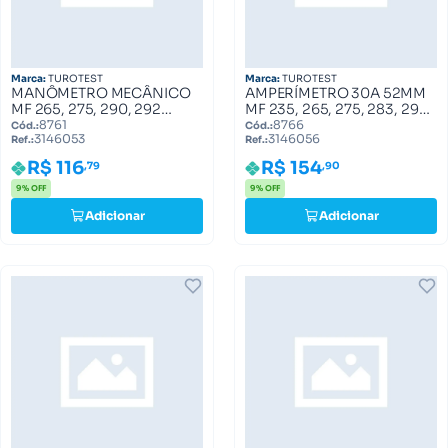
Marca:
TUROTEST
Marca:
TUROTEST
MANÔMETRO MECÂNICO
AMPERÍMETRO 30A 52MM
MF 265, 275, 290, 292
MF 235, 265, 275, 283, 290
3146053
3146056
8761
8766
Cód.:
Cód.:
3146053
3146056
Ref.:
Ref.:
R$ 116
R$ 154
,79
,90
9% OFF
9% OFF
Adicionar
Adicionar