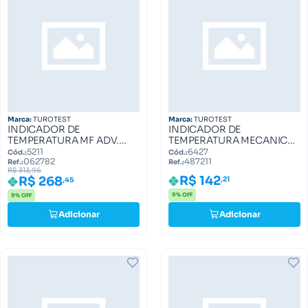
Marca:
TUROTEST
Marca:
TUROTEST
INDICADOR DE
INDICADOR DE
TEMPERATURA MF ADV.
TEMPERATURA MECANICO
290, 283, 292 062782
MASSEY 487211
5211
6427
Cód.:
Cód.:
062782
487211
Ref.:
Ref.:
R$ 313,96
R$ 142
R$ 268
,21
,45
9% OFF
9% OFF
Adicionar
Adicionar