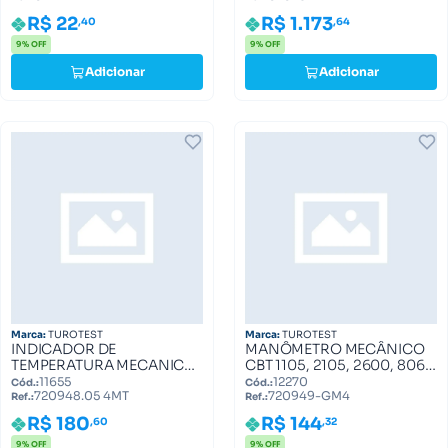
R$ 22
R$ 1.173
,40
,64
9% OFF
9% OFF
Adicionar
Adicionar
Marca:
TUROTEST
Marca:
TUROTEST
INDICADOR DE
MANÔMETRO MECÂNICO
TEMPERATURA MECANICO
CBT 1105, 2105, 2600, 8060
CBT, MERCEDES 720948.05
720949-GM4
11655
12270
Cód.:
Cód.:
720948.05 4MT
720949-GM4
4MT
Ref.:
Ref.:
R$ 180
R$ 144
,60
,32
9% OFF
9% OFF