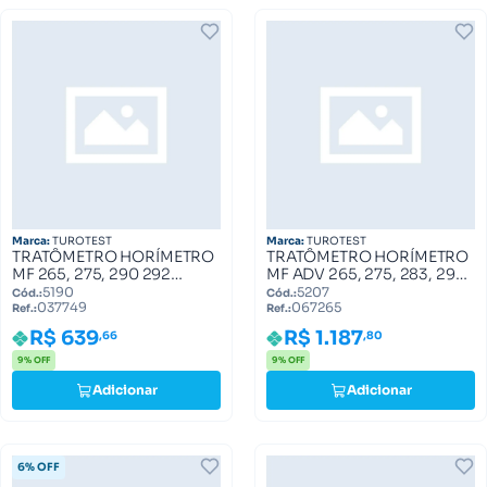
Marca:
TUROTEST
Marca:
TUROTEST
TRATÔMETRO HORÍMETRO
TRATÔMETRO HORÍMETRO
MF 265, 275, 290 292
MF ADV 265, 275, 283, 290
037749
067265
5190
5207
Cód.:
Cód.:
037749
067265
Ref.:
Ref.:
R$ 639
R$ 1.187
,66
,80
9% OFF
9% OFF
Adicionar
Adicionar
6% OFF