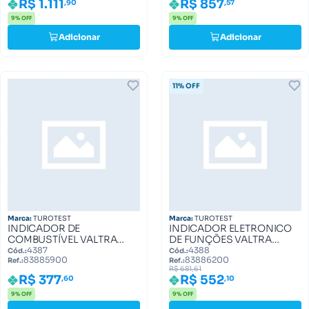
R$ 1.111
R$ 857
,90
,57
9% OFF
9% OFF
Adicionar
Adicionar
11% OFF
Marca:
TUROTEST
Marca:
TUROTEST
INDICADOR DE
INDICADOR ELETRONICO
COMBUSTÍVEL VALTRA
DE FUNÇÕES VALTRA
1280R, BM, BH 83885900
83886200
4387
4388
Cód.:
Cód.:
83885900
83886200
Ref.:
Ref.:
R$ 681,61
R$ 377
R$ 552
,60
,10
9% OFF
9% OFF