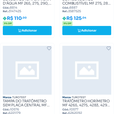
D'ÁGUA MF 265, 275, 290,
COMBUSTÍVEL MF 275, 283,
298 3147425
290 3587525
8814
8887
Cód.:
Cód.:
3147425
3587525
Ref.:
Ref.:
R$ 110
R$ 125
,00
,04
9% OFF
9% OFF
Adicionar
Adicionar
Marca:
TUROTEST
Marca:
TUROTEST
TAMPA DO TRATÔMETRO
TRATÔMETRO HORÍMETRO
SEM PLACA CENTRAL MF
MF 4265, 4275, 4283, 4290
6221179
6262092
10576
10577
Cód.:
Cód.:
6221179
6262092
Ref.:
Ref.: