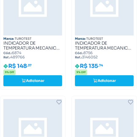
Marca:
TUROTEST
Marca:
TUROTEST
INDICADOR DE
INDICADOR DE
TEMPERATURA MECANICO
TEMPERATURA MECANICO
MASSEY 489766
MASSEY 3146052
6874
8756
Cód.:
Cód.:
489766
3146052
Ref.:
Ref.:
R$ 148
R$ 135
,37
,74
9% OFF
9% OFF
Adicionar
Adicionar