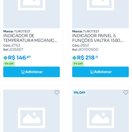
Marca:
TUROTEST
Marca:
TUROTEST
INDICADOR DE
INDICADOR PAINEL 5
TEMPERATURA MECANICO
FUNÇÕES VALTRA 1580,
MASSEY 035367
1780 80100800
2763
2852
Cód.:
Cód.:
035367
80100800
Ref.:
Ref.:
R$ 146
R$ 218
,87
,11
9% OFF
9% OFF
Adicionar
Adicionar
11% OFF