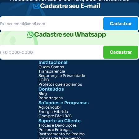
Cadastre seu E-mail
Cadastrar
Cadastre seu Whatsapp
Cadastrar
Institucional
Quem Somos
Transparência
Segurança e Privacidade
LGPD
Projetos que apoiamos
Conteúdos
Blog
Roportagens
Soluções e Programas
Agroshopbr
Energia Híbrida
Compre Fácil B2B
Suporte ao Cliente
Trocas e Devoluções
Prazos e Entregas
Rastreamento de Pedido
Formas de Pagamento