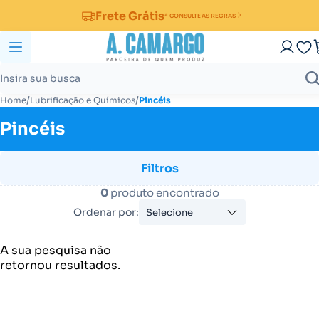
Frete Grátis
* CONSULTE AS REGRAS
/
/
Home
Lubrificação e Químicos
Pincéis
Pincéis
Filtros
0
produto encontrado
Ordenar por:
Selecione
A sua pesquisa não
retornou resultados.