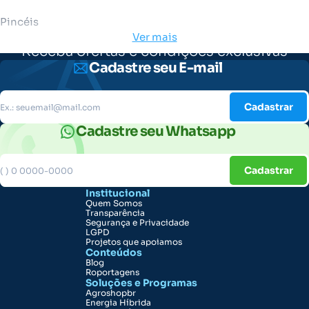
Pincéis
Ver mais
Receba ofertas e condições exclusivas
Cadastre seu E-mail
Cadastrar
Cadastre seu Whatsapp
Cadastrar
Institucional
Quem Somos
Transparência
Segurança e Privacidade
LGPD
Projetos que apoiamos
Conteúdos
Blog
Roportagens
Soluções e Programas
Agroshopbr
Energia Híbrida