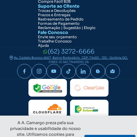
Compre Fácil B2B
Suporte ao Cliente
Trocas e Devoluções
Prazos e Entregas
Rastreamento de Pedido
Formas de Pagamento
Reclamação | Sugestão | Elogio
Fale Conosco
Envie seu orçamento
Trabalhe Conosco
Ajuda
(62) 3272-6666
Av. Castelo Branco 4667, Bairro Rodoviário CEP: 74430 - 130 - Goiânia GO.
CNPJ: 01.561.794/0001-25
A A. Camargo preza pela sua
privacidade e usabilidade do nosso
site. Utilizamos cookies para