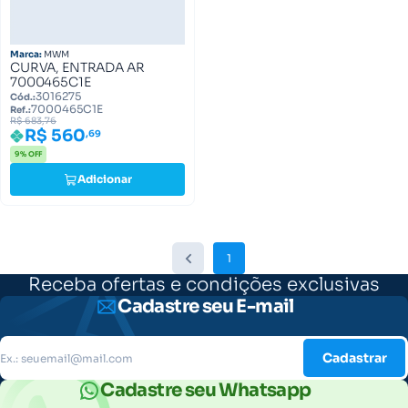
Marca:
MWM
CURVA, ENTRADA AR
7000465C1E
3016275
Cód.:
7000465C1E
Ref.:
R$ 683,76
R$ 560
,69
9% OFF
Adicionar
1
Receba ofertas e condições exclusivas
Cadastre seu E-mail
Cadastrar
Cadastre seu Whatsapp