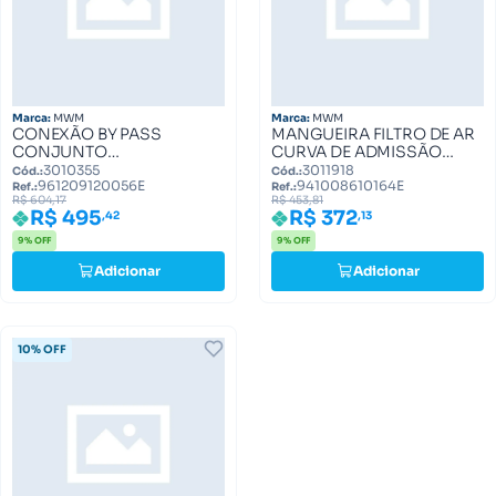
Marca:
MWM
Marca:
MWM
CONEXÃO BY PASS
MANGUEIRA FILTRO DE AR
CONJUNTO
CURVA DE ADMISSÃO
961209120056E
941008610164E
3010355
3011918
Cód.:
Cód.:
961209120056E
941008610164E
Ref.:
Ref.:
R$ 604,17
R$ 453,81
R$ 495
R$ 372
,42
,13
9% OFF
9% OFF
Adicionar
Adicionar
10% OFF