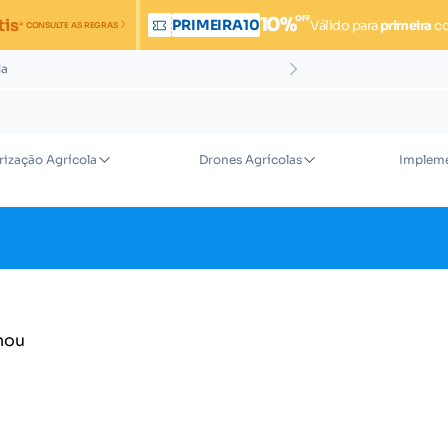
OFF
10%
tis
PRIMEIRA10
Válido para
primeira
c
* CONSULTE AS REGRAS
da
rização Agrícola
Drones Agrícolas
Impleme
nou