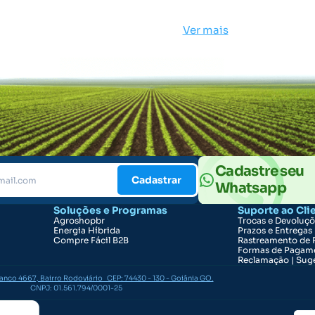
Ver mais
Cadastre seu
Cadastrar
Whatsapp
Soluções e Programas
Suporte ao Cli
Agroshopbr
Trocas e Devoluç
Energia Híbrida
Prazos e Entregas
Compre Fácil B2B
Rastreamento de 
Formas de Pagam
Reclamação | Suge
ranco 4667, Bairro Rodoviário CEP: 74430 - 130 - Goiânia GO.
CNPJ: 01.561.794/0001-25