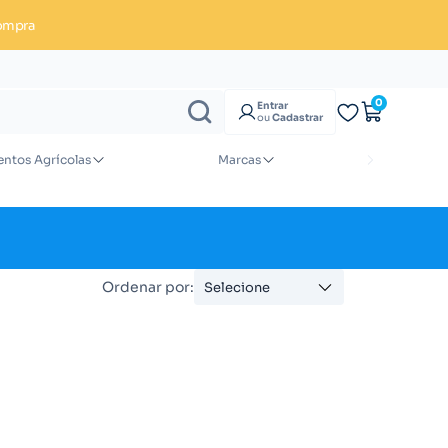
ompra
Enviar orçamento
0
Entrar
ou
Cadastrar
ntos Agrícolas
Marcas
Ordenar por:
Selecione