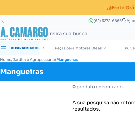
Frete Grá
(62) 3272-6666
Aju
s para Implementos
Peças para Motores Diesel
Pulve
DEPARTAMENTOS
Peças para Grade Aradora Super Pesada
Peças para Subsolador/Escarificador
Acessórios para Calibração e Aferição
Peças para Grade Aradora Pesada
Porta Bico para Pulverizadores de Barra
Peças para Distribuidor de Calcário
/
/
Home
Jardim e Agropecuária
Mangueiras
Mangueiras
0
produto encontrado
A sua pesquisa não retor
resultados.