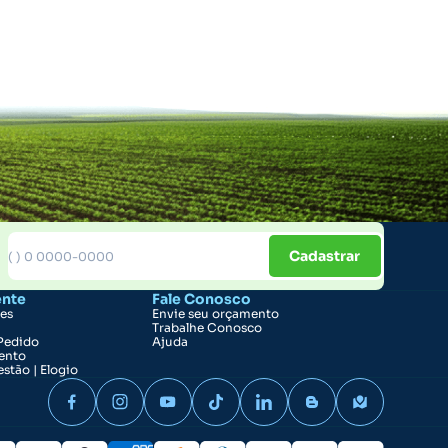
Cadastrar
ente
Fale Conosco
ões
Envie seu orçamento
Trabalhe Conosco
Pedido
Ajuda
ento
stão | Elogio