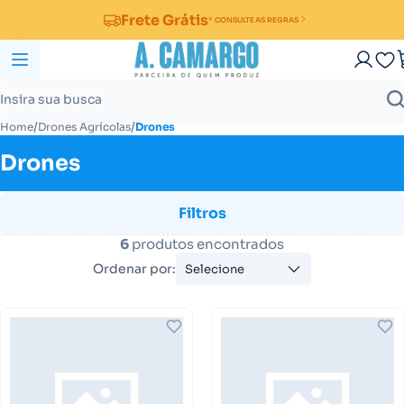
Frete Grátis
* CONSULTE AS REGRAS
/
/
Home
Drones Agrícolas
Drones
Drones
Filtros
6
produtos encontrados
Ordenar por:
Selecione