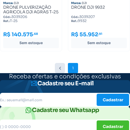
Marca:
DJI
Marca:
DJI
DRONE PULVERIZAÇÃO
DRONE DJI 9932
AGRICOLA DJI AGRAS T-25
3039206
3039207
Cód.:
Cód.:
T-25
9932
Ref.:
Ref.:
R$ 140.575
R$ 55.952
,68
,91
Sem estoque
Sem estoque
1
Receba ofertas e condições exclusivas
Cadastre seu E-mail
Cadastrar
Cadastre seu Whatsapp
Cadastrar