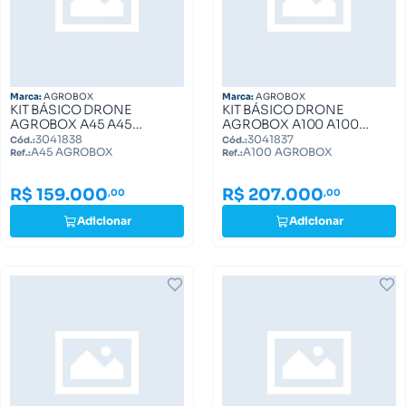
Marca:
AGROBOX
Marca:
AGROBOX
KIT BÁSICO DRONE
KIT BÁSICO DRONE
AGROBOX A45 A45
AGROBOX A100 A100
AGROBOX
AGROBOX
3041838
3041837
Cód.:
Cód.:
A45 AGROBOX
A100 AGROBOX
Ref.:
Ref.:
R$ 159.000
R$ 207.000
,00
,00
Adicionar
Adicionar