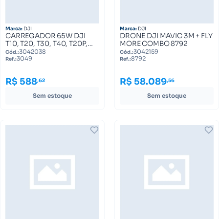
Marca:
DJI
Marca:
DJI
CARREGADOR 65W DJI
DRONE DJI MAVIC 3M + FLY
T10, T20, T30, T40, T20P,
MORE COMBO 8792
T50, T25 3049
3042038
3042159
Cód.:
Cód.:
3049
8792
Ref.:
Ref.:
R$ 588
R$ 58.089
,62
,56
Sem estoque
Sem estoque