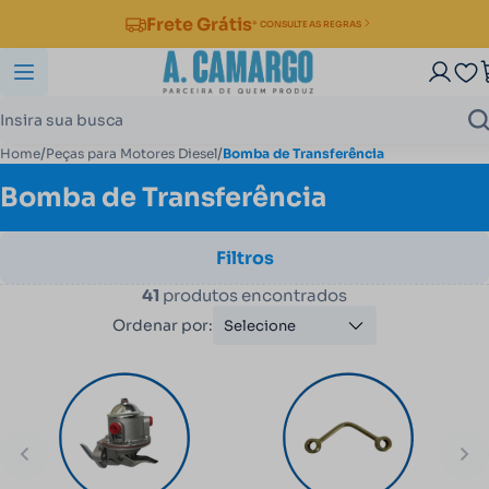
Frete Grátis
* CONSULTE AS REGRAS
/
/
Home
Peças para Motores Diesel
Bomba de Transferência
Bomba de Transferência
Filtros
41
produtos encontrados
Ordenar por:
Selecione