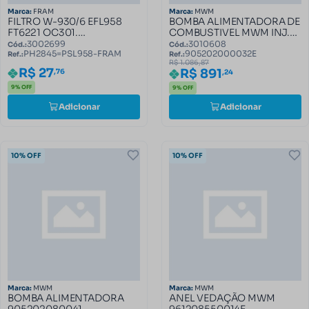
Marca:
FRAM
Marca:
MWM
FILTRO W-930/6 EFL958
BOMBA ALIMENTADORA DE
FT6221 OC301.
COMBUSTIVEL MWM INJ.
PH2845=PSL958-FRAM
BOSCH 905202000032E
3002699
3010608
Cód.:
Cód.:
PH2845=PSL958-FRAM
905202000032E
Ref.:
Ref.:
R$ 1.086,87
R$ 27
R$ 891
,76
,24
9% OFF
9% OFF
Adicionar
Adicionar
10% OFF
10% OFF
Marca:
MWM
Marca:
MWM
BOMBA ALIMENTADORA
ANEL VEDAÇÃO MWM
905202080041
961208550014E