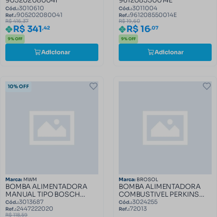
3010610
3011004
Cód.:
Cód.:
905202080041
961208550014E
Ref.:
Ref.:
R$ 416,37
R$ 19,60
R$ 341
R$ 16
,42
,07
9% OFF
9% OFF
Adicionar
Adicionar
10% OFF
Marca:
MWM
Marca:
BROSOL
BOMBA ALIMENTADORA
BOMBA ALIMENTADORA
MANUAL TIPO BOSCH
COMBUSTIVEL PERKINS
2447222020
4236-4248 72013
3013687
3024255
Cód.:
Cód.:
2447222020
72013
Ref.:
Ref.:
R$ 118,59