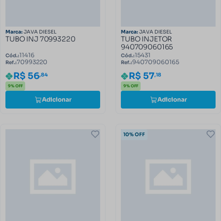
Marca:
JAVA DIESEL
Marca:
JAVA DIESEL
TUBO INJ 70993220
TUBO INJETOR
940709060165
11416
15431
Cód.:
Cód.:
70993220
940709060165
Ref.:
Ref.:
R$ 56
R$ 57
,84
,18
9% OFF
9% OFF
Adicionar
Adicionar
10% OFF