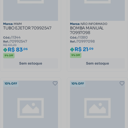
Marca:
MWM
Marca:
NÃO INFORMADO
TUBO EJETOR 70992547
BOMBA MANUAL
70997098
11344
11380
Cód.:
Cód.:
70992547
70997098
Ref.:
Ref.:
R$ 101,29
R$ 21
R$ 83
,09
,06
9% OFF
9% OFF
Sem estoque
Sem estoque
10% OFF
10% OFF