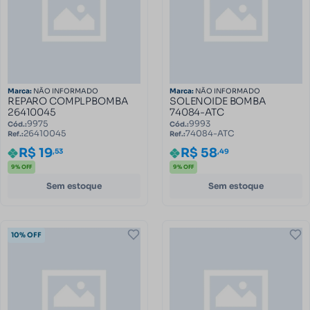
Marca:
NÃO INFORMADO
Marca:
NÃO INFORMADO
REPARO COMPLPBOMBA
SOLENOIDE BOMBA
26410045
74084-ATC
9975
9993
Cód.:
Cód.:
26410045
74084-ATC
Ref.:
Ref.:
R$ 19
R$ 58
,53
,49
9% OFF
9% OFF
Sem estoque
Sem estoque
10% OFF