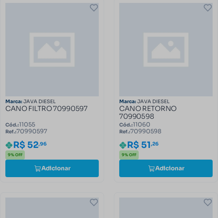
Marca:
JAVA DIESEL
Marca:
JAVA DIESEL
CANO FILTRO 70990597
CANO RETORNO
70990598
11055
11060
Cód.:
Cód.:
70990597
70990598
Ref.:
Ref.:
R$ 52
R$ 51
,96
,26
9% OFF
9% OFF
Adicionar
Adicionar