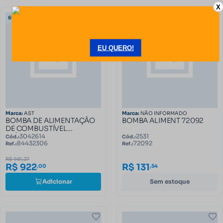
X
6% OFF
Marca:
AST
Marca:
NÃO INFORMADO
BOMBA DE ALIMENTAÇÃO
BOMBA ALIMENT 72092
DE COMBUSTÍVEL
ELÉTRICA NEW HOLLAND E
3042614
2531
Cód.:
Cód.:
84432306
72092
CASE 84432306
Ref.:
Ref.:
R$ 981,27
R$ 922
R$ 131
,00
,54
Adicionar
Sem estoque