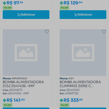
R$ 129
R$ 97
,04
,24
9% OFF
9% OFF
Adicionar
Adicionar
Marca:
IMPORTADO
Marca:
AST
BOMBA ALIMENTADORA
BOMBA ALIMENTADORA
3152 2641406 -IMP
CUMMINS SERIE C
4988750
3024872
3040061
Cód.:
Cód.:
2641406 -IMP
4988750
Ref.:
Ref.:
R$ 141
R$ 333
,09
,83
9% OFF
9% OFF