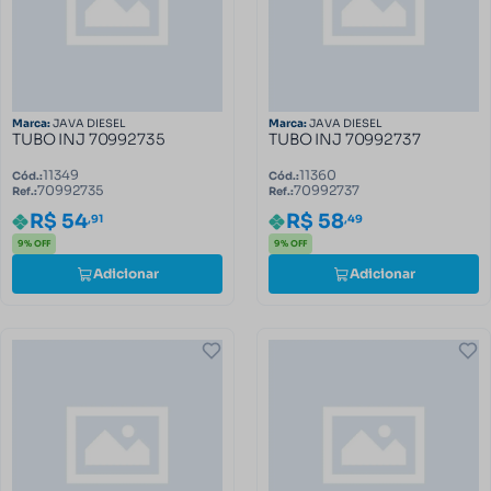
Marca:
JAVA DIESEL
Marca:
JAVA DIESEL
TUBO INJ 70992735
TUBO INJ 70992737
11349
11360
Cód.:
Cód.:
70992735
70992737
Ref.:
Ref.:
R$ 54
R$ 58
,91
,49
9% OFF
9% OFF
Adicionar
Adicionar