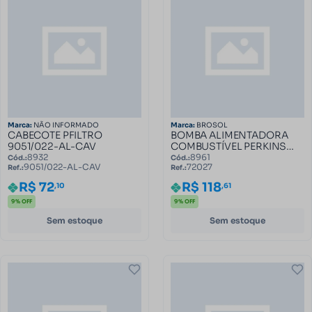
Marca:
NÃO INFORMADO
Marca:
BROSOL
CABECOTE PFILTRO
BOMBA ALIMENTADORA
9051/022-AL-CAV
COMBUSTÍVEL PERKINS
Q20B-4236 72027
8932
8961
Cód.:
Cód.:
9051/022-AL-CAV
72027
Ref.:
Ref.:
R$ 72
R$ 118
,10
,61
9% OFF
9% OFF
Sem estoque
Sem estoque