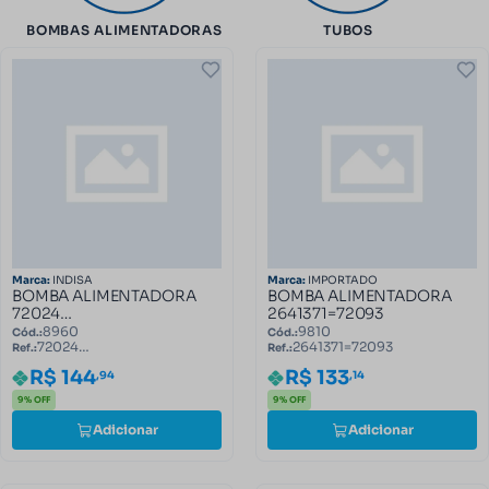
BOMBAS ALIMENTADORAS
TUBOS
Marca:
INDISA
Marca:
IMPORTADO
BOMBA ALIMENTADORA
BOMBA ALIMENTADORA
72024
2641371=72093
(72063,72085,72092)
8960
9810
Cód.:
Cód.:
72024
2641371=72093
Ref.:
Ref.:
(72063,72085,72092)
R$ 144
R$ 133
,94
,14
9% OFF
9% OFF
Adicionar
Adicionar