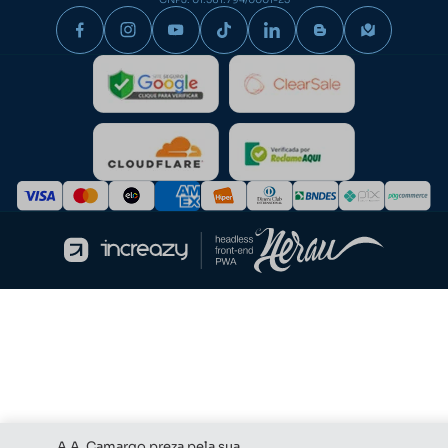
secundário/secundário à bomba;
Tubos injetores e ejetores;
Anéis de borracha para pescador do motor;
Reparo antifiltro completo com copos ABS e tampas de
alumínio;
Cabeçotes simples e duplos do filtro;
Bombas rotativas de transferência manual já com filtro
— opções com vazão de 30 litros por minuto;
Bombas de sucção para óleo — modelos de 500gr;
Contadores de rotação versáteis, compatíveis com
todos os tipos de motores a diesel.
Seja qual for a necessidade do seu motor, aqui temos a peça
ideal. Escolha as suas e aproveite para deixar seu veículo
ainda mais equipado conferindo nossa seleção de
buchas e
bronzinas
, disponíveis avulsas e em kits completos!
Qualidade garantida em peças para
bomba de transferência
Toda a variedade de peças para bomba de transferência
A A. Camargo preza pela sua