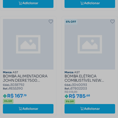
Adicionar
Adicionar
6% OFF
Marca:
AST
Marca:
AST
BOMBA ALIMENTADORA
BOMBA ELÉTRICA
JOHN DEERE 7500
COMBUSTÍVEL NEW
RE55390
HOLLAND 87802203
3038792
3040093
Cód.:
Cód.:
RE55390
87802203
Ref.:
Ref.:
R$ 918,89
R$ 167
R$ 785
,19
,68
9% OFF
9% OFF
Adicionar
Adicionar