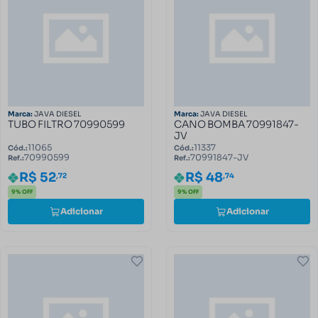
Marca:
JAVA DIESEL
Marca:
JAVA DIESEL
TUBO FILTRO 70990599
CANO BOMBA 70991847-
JV
11065
11337
Cód.:
Cód.:
70990599
70991847-JV
Ref.:
Ref.:
R$ 52
R$ 48
,72
,74
9% OFF
9% OFF
Adicionar
Adicionar