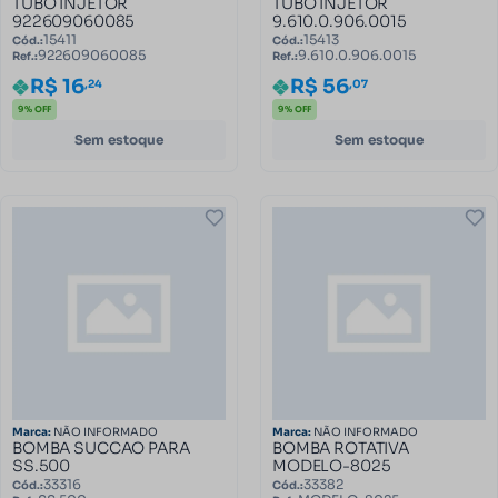
TUBO INJETOR
TUBO INJETOR
922609060085
9.610.0.906.0015
15411
15413
Cód.:
Cód.:
922609060085
9.610.0.906.0015
Ref.:
Ref.:
R$ 16
R$ 56
,24
,07
9% OFF
9% OFF
Sem estoque
Sem estoque
Marca:
NÃO INFORMADO
Marca:
NÃO INFORMADO
BOMBA SUCCAO PARA
BOMBA ROTATIVA
SS.500
MODELO-8025
33316
33382
Cód.:
Cód.: