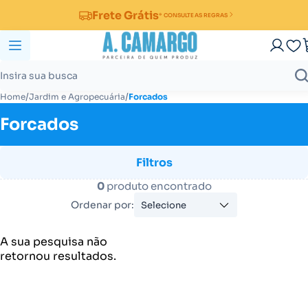
Frete Grátis
* CONSULTE AS REGRAS
/
/
Home
Jardim e Agropecuária
Forcados
Forcados
Filtros
0
produto encontrado
Ordenar por:
Selecione
A sua pesquisa não
retornou resultados.