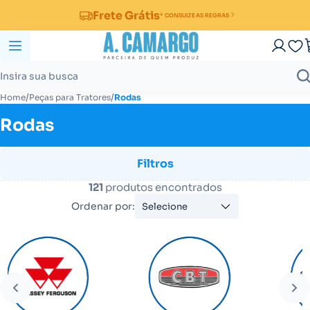
Frete Grátis
* CONSULTE AS REGRAS
/
/
Home
Peças para Tratores
Rodas
Rodas
Filtros
121
produtos encontrados
Ordenar por:
Selecione