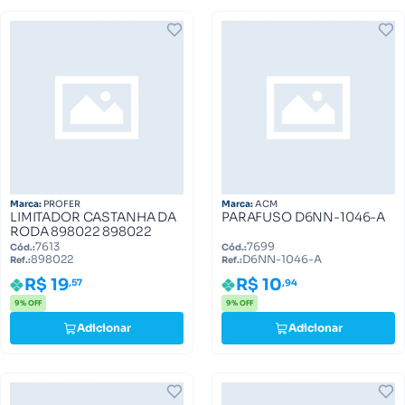
Marca:
PROFER
Marca:
ACM
LIMITADOR CASTANHA DA
PARAFUSO D6NN-1046-A
RODA 898022 898022
7613
7699
Cód.:
Cód.:
898022
D6NN-1046-A
Ref.:
Ref.:
R$ 19
R$ 10
,57
,94
9% OFF
9% OFF
Adicionar
Adicionar