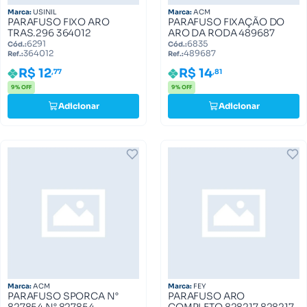
Marca:
USINIL
Marca:
ACM
PARAFUSO FIXO ARO
PARAFUSO FIXAÇÃO DO
TRAS.296 364012
ARO DA RODA 489687
6291
6835
Cód.:
Cód.:
364012
489687
Ref.:
Ref.:
R$ 12
R$ 14
,77
,81
9% OFF
9% OFF
Adicionar
Adicionar
Marca:
ACM
Marca:
FEY
PARAFUSO SPORCA N°
PARAFUSO ARO
827854 N° 827854
COMPLETO 828217 828217