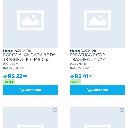
Marca:
INCOPARTS
Marca:
AGCO-OR
PORCA ALONGADA RODA
PARAFUSO RODA
TRASEIRA 11/16 1481045
TRASEIRA 021722
7735
7801
Cód.:
Cód.:
1481045
021722
Ref.:
Ref.:
R$ 22
R$ 41
,99
,64
9% OFF
9% OFF
Adicionar
Adicionar