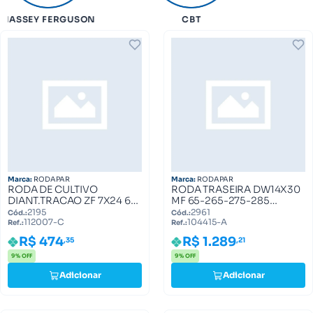
MASSEY FERGUSON
CBT
Marca:
RODAPAR
Marca:
RODAPAR
RODA DE CULTIVO
RODA TRASEIRA DW14X30
DIANT.TRACAO ZF 7X24 6-
MF 65-265-275-285
PRES. 3408340 112007-C
(882230) 104415-A
2195
2961
Cód.:
Cód.:
112007-C
104415-A
Ref.:
Ref.:
R$ 474
R$ 1.289
,35
,21
9% OFF
9% OFF
Adicionar
Adicionar