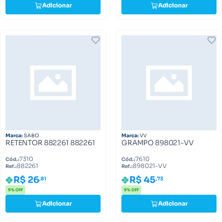
Adicionar
Adicionar
Marca:
SABO
Marca:
VV
RETENTOR 882261 882261
GRAMPO 898021-VV
7310
7610
Cód.:
Cód.:
882261
898021-VV
Ref.:
Ref.:
R$ 26
R$ 45
,81
,73
9% OFF
9% OFF
Adicionar
Adicionar