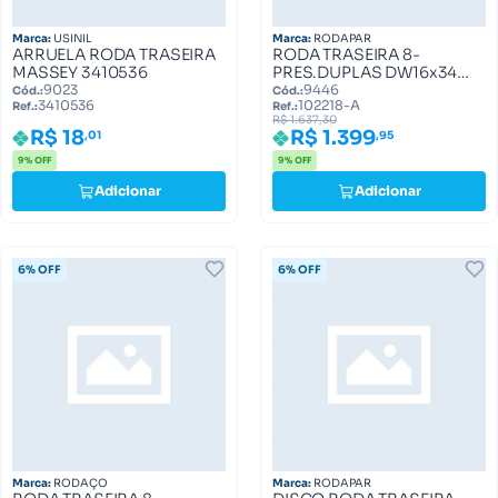
Marca:
USINIL
Marca:
RODAPAR
ARRUELA RODA TRASEIRA
RODA TRASEIRA 8-
MASSEY 3410536
PRES.DUPLAS DW16x34
(200061) 102218-A
9023
9446
Cód.:
Cód.:
3410536
102218-A
Ref.:
Ref.:
R$ 1.637,30
R$ 18
R$ 1.399
,01
,95
9% OFF
9% OFF
Adicionar
Adicionar
6% OFF
6% OFF
Marca:
RODAÇO
Marca:
RODAPAR