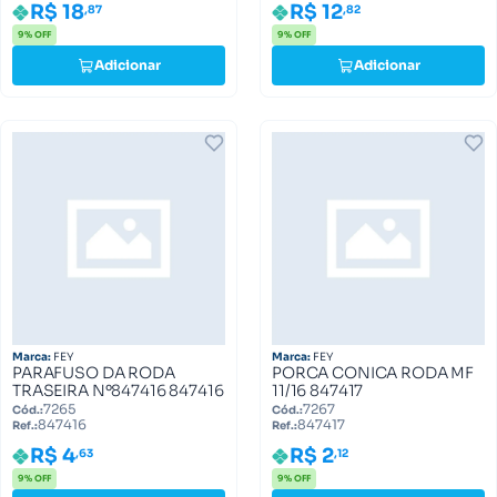
R$ 18
R$ 12
,87
,82
9% OFF
9% OFF
Adicionar
Adicionar
Marca:
FEY
Marca:
FEY
PARAFUSO DA RODA
PORCA CONICA RODA MF
TRASEIRA Nº847416 847416
11/16 847417
7265
7267
Cód.:
Cód.:
847416
847417
Ref.:
Ref.:
R$ 4
R$ 2
,63
,12
9% OFF
9% OFF