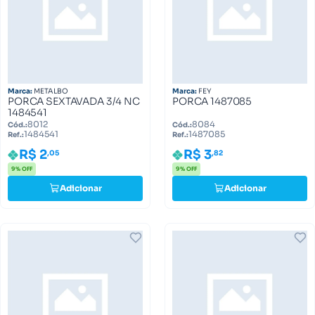
Marca:
METALBO
Marca:
FEY
PORCA SEXTAVADA 3/4 NC
PORCA 1487085
1484541
8012
8084
Cód.:
Cód.:
1484541
1487085
Ref.:
Ref.:
R$ 2
R$ 3
,05
,82
9% OFF
9% OFF
Adicionar
Adicionar