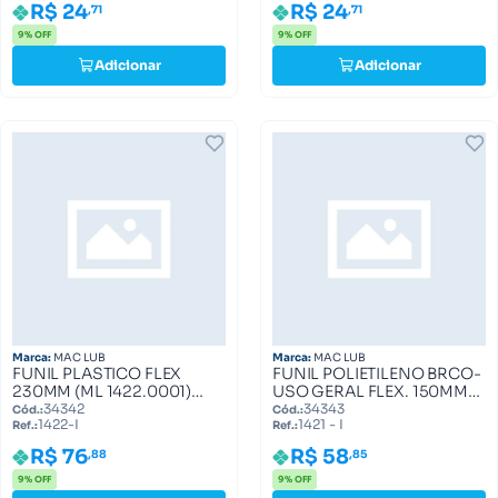
R$ 24
R$ 24
,71
,71
9% OFF
9% OFF
Adicionar
Adicionar
Marca:
MAC LUB
Marca:
MAC LUB
FUNIL PLASTICO FLEX
FUNIL POLIETILENO BRCO-
230MM (ML 1422.0001)
USO GERAL FLEX. 150MM
1422-I
1421 - I 1421 - I
34342
34343
Cód.:
Cód.:
1422-I
1421 - I
Ref.:
Ref.:
R$ 76
R$ 58
,88
,85
9% OFF
9% OFF