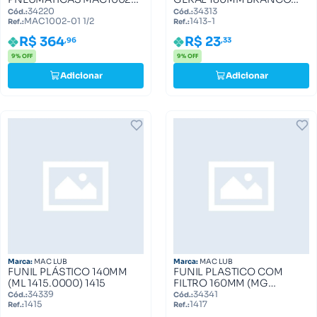
01 (ML 1002.0127)
1413/1 (ML 1413.0001) 1413-1
34220
34313
Cód.:
Cód.:
MAC1002-01 1/2
1413-1
MAC1002-01 1/2
Ref.:
Ref.:
R$ 364
R$ 23
,96
,33
9% OFF
9% OFF
Adicionar
Adicionar
Marca:
MAC LUB
Marca:
MAC LUB
FUNIL PLÁSTICO 140MM
FUNIL PLASTICO COM
(ML 1415.0000) 1415
FILTRO 160MM (MG
1417.0000) 1417
34339
34341
Cód.:
Cód.:
1415
1417
Ref.:
Ref.: