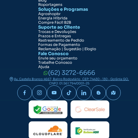
Blog
Roportagens
Soluções e Programas
Agroshopbr
Energia Híbrida
Compre Fácil B2B
Suporte ao Cliente
Trocas e Devoluções
Prazos e Entregas
Rastreamento de Pedido
Formas de Pagamento
Reclamação | Sugestão | Elogio
Fale Conosco
Envie seu orçamento
Trabalhe Conosco
Ajuda
(62) 3272-6666
Av. Castelo Branco 4667, Bairro Rodoviário CEP: 74430 - 130 - Goiânia GO.
CNPJ: 01.561.794/0001-25