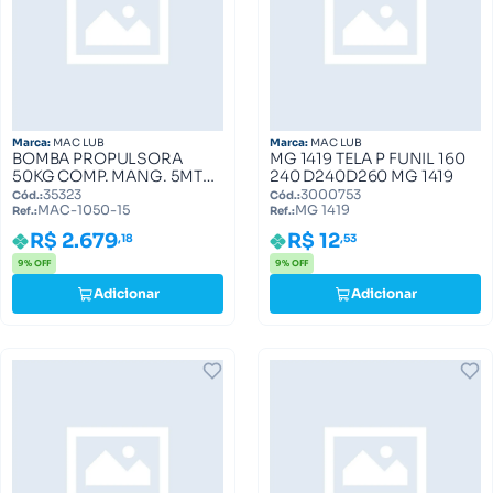
Marca:
MAC LUB
Marca:
MAC LUB
BOMBA PROPULSORA
MG 1419 TELA P FUNIL 160
50KG COMP. MANG. 5MTS
240 D240D260 MG 1419
MAC-1050-15 MAC-1050-
35323
3000753
Cód.:
Cód.:
MAC-1050-15
MG 1419
15
Ref.:
Ref.:
R$ 2.679
R$ 12
,18
,53
9% OFF
9% OFF
Adicionar
Adicionar