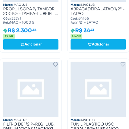
Marca:
MAC LUB
Marca:
MAC LUB
PROPULSORA P/ TAMBOR
ABRACADEIRA LATAO 1/2" -
200 KG - TAMPA-LUBRIFIL
LATAO
MAC - 1000 (ML 1001 0005)
33391
34166
Cód.:
Cód.:
MAC - 1000 5
1/2" - LATAO
MAC - 1000 5
Ref.:
Ref.:
R$ 2.300
R$ 34
,56
,31
9% OFF
9% OFF
Adicionar
Adicionar
Marca:
MAC LUB
Marca:
MAC LUB
FILTRO DE 1/2 P-REG. LUB.
FUNIL PLASTICO USO
PNEUMATICAS MAC1002-
GERAL 180MM BRANCO