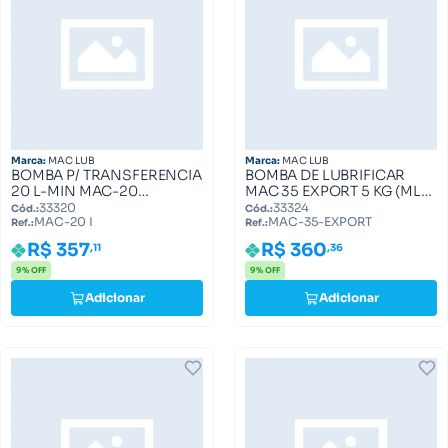
Marca:
MAC LUB
Marca:
MAC LUB
BOMBA P/ TRANSFERENCIA
BOMBA DE LUBRIFICAR
20 L-MIN MAC-20
MAC 35 EXPORT 5 KG (ML
(MZ0020.0000) MAC-20 I
0035.1013) MAC-35-
33320
33324
Cód.:
Cód.:
MAC-20 I
MAC-35-EXPORT
EXPORT
Ref.:
Ref.:
R$ 357
R$ 360
,11
,36
9% OFF
9% OFF
Adicionar
Adicionar