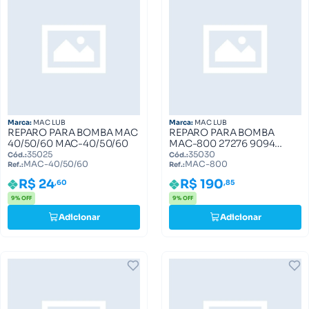
Marca:
MAC LUB
Marca:
MAC LUB
REPARO PARA BOMBA MAC
REPARO PARA BOMBA
40/50/60 MAC-40/50/60
MAC-800 27276 9094
MAC-800
35025
35030
Cód.:
Cód.:
MAC-40/50/60
MAC-800
Ref.:
Ref.:
R$ 24
R$ 190
,60
,85
9% OFF
9% OFF
Adicionar
Adicionar