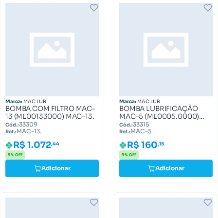
Marca:
MAC LUB
Marca:
MAC LUB
BOMBA COM FILTRO MAC-
BOMBA LUBRIFICAÇÃO
13 (ML00133000) MAC-13.
MAC-5 (ML0005.0000)
MAC-5
33309
33315
Cód.:
Cód.:
MAC-13.
MAC-5
Ref.:
Ref.:
R$ 1.072
R$ 160
,44
,15
9% OFF
9% OFF
Adicionar
Adicionar