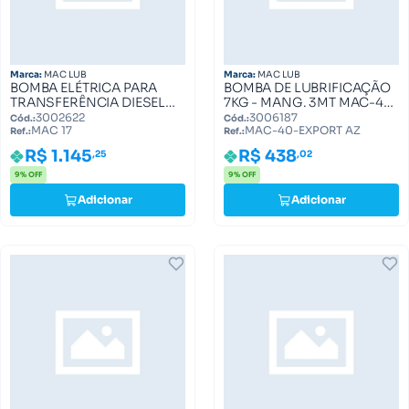
Marca:
MAC LUB
Marca:
MAC LUB
BOMBA ELÉTRICA PARA
BOMBA DE LUBRIFICAÇÃO
TRANSFERÊNCIA DIESEL
7KG - MANG. 3MT MAC-40-
12V MAC LUB MAC 17
EXPORT AZ MAC-40-
3002622
3006187
Cód.:
Cód.:
MAC 17
MAC-40-EXPORT AZ
EXPORT AZ
Ref.:
Ref.:
R$ 1.145
R$ 438
,25
,02
9% OFF
9% OFF
Adicionar
Adicionar