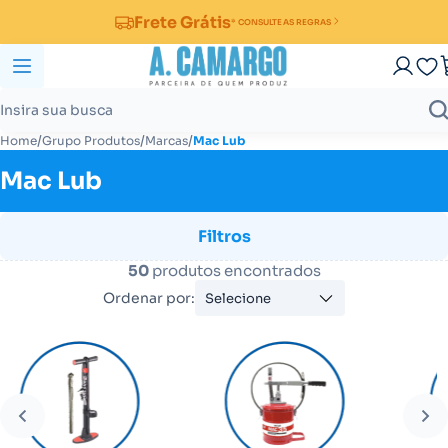
Frete Grátis
* CONSULTE AS REGRAS
/
/
/
Home
Grupo Produtos
Marcas
Mac Lub
Mac Lub
Filtros
50
produtos encontrados
Ordenar por:
Selecione