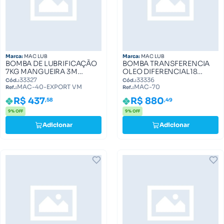
Marca:
MAC LUB
Marca:
MAC LUB
BOMBA DE LUBRIFICAÇÃO
BOMBA TRANSFERENCIA
7KG MANGUEIRA 3M
OLEO DIFERENCIAL18
(ML0040.1030) MAC-40-
LITROS MAC/70 (ML
33327
33336
Cód.:
Cód.:
MAC-40-EXPORT VM
MAC-70
EXPORT VM
0070.0000) MAC-70
Ref.:
Ref.:
R$ 437
R$ 880
,58
,49
9% OFF
9% OFF
Adicionar
Adicionar