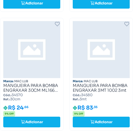
Adicionar
Adicionar
Marca:
MAC LUB
Marca:
MAC LUB
MANGUEIRA PARA BOMBA
MANGUEIRA PARA BOMBA
ENGRAXAR 30CM ML1660
ENGRAXAR 3MT 1002 3mt
30cm
34570
34580
Cód.:
Cód.:
30cm
3mt
Ref.:
Ref.:
R$ 24
R$ 83
,66
,35
9% OFF
9% OFF
Adicionar
Adicionar