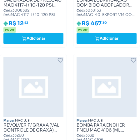
CALIBRADOR DE PRESSAO
BOMBA LUBRIFICAÇÃO
MAC 4117-I / 10-120 PSI
COM BICO ACOPLADOR
MAC 4117-I / 10-120 PSI
-7KG - MANG. 3M VM MAC-
3008382
3038153
Cód.:
Cód.:
MAC 4117-I / 10-120 PSI
MAC-40-EXPORT VM COM
40-EXPORT VM COM BICO
Ref.:
Ref.:
BICO QUICK LOCK
QUICK LOCK
R$ 12
R$ 467
,52
,30
9% OFF
9% OFF
Adicionar
Adicionar
Marca:
MAC LUB
Marca:
MAC LUB
REVOLVER P/ GRAXA (VAL.
BOMBA PARA ENCHER
CONTROLE DE GRAXA)
PNEU MAC 4106 (ML
MAC 1130 (ML1130.0000)
4106.0001) MAC 4106
33260
33321
Cód.:
Cód.:
MAC 1130
MAC 4106
Ref.:
Ref.: