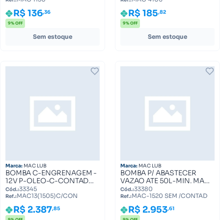
MAC 1130
R$ 136
R$ 185
,36
,82
9% OFF
9% OFF
Sem estoque
Sem estoque
Marca:
MAC LUB
Marca:
MAC LUB
BOMBA C-ENGRENAGEM -
BOMBA P/ ABASTECER
12V P-OLEO-C-CONTADOR
VAZAO ATE 50L-MIN. MAC-
25 L MIN MAC13 (ML
1520 SEM /CONTADOR (MG
33345
33380
Cód.:
Cód.:
MAC13(1505)C/CON
MAC-1520 SEM /CONTAD
0013.2505)
1520.0000) MAC-1520 SEM
Ref.:
Ref.:
MAC13(1505)C/CON
/CONTAD
R$ 2.387
R$ 2.953
,85
,61
9% OFF
9% OFF