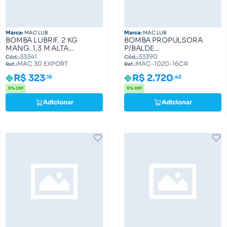
Marca:
MAC LUB
Marca:
MAC LUB
BOMBA LUBRIF. 2 KG
BOMBA PROPULSORA
MANG. 1,3 M ALTA
P/BALDE
PRESSAO MAC 30 EXPORT
20KG.COMP.MANG.5MTS
33341
33390
Cód.:
Cód.:
MAC 30 EXPORT
MAC-1020-16CR
(ML 0030.1013) MAC 30
MAC-1020 (ML 1020.0016)
Ref.:
Ref.:
EXPORT
MAC-1020-16CR
R$ 323
R$ 2.720
,16
,42
9% OFF
9% OFF
Adicionar
Adicionar