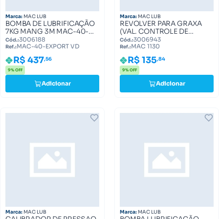
Marca:
MAC LUB
Marca:
MAC LUB
BOMBA DE LUBRIFICAÇÃO
REVOLVER PARA GRAXA
7KG MANG 3M MAC-40-
(VAL. CONTROLE DE
EXPORT VD
GRAXA MAC 1130) MAC
3006188
3006943
Cód.:
Cód.:
MAC-40-EXPORT VD
MAC 1130
1130
Ref.:
Ref.:
R$ 437
R$ 135
,56
,84
9% OFF
9% OFF
Adicionar
Adicionar
Marca:
MAC LUB
Marca:
MAC LUB