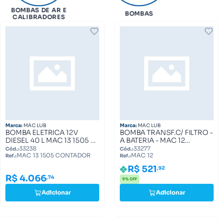
BOMBAS DE AR E
BOMBAS
CALIBRADORES
Marca:
MAC LUB
Marca:
MAC LUB
BOMBA ELETRICA 12V
BOMBA TRANSF.C/ FILTRO -
DIESEL 40 L MAC 13 1505 C/
A BATERIA - MAC 12
CONTADOR (ML0013) MAC
(ML0012.3000) MAC 12
33238
33277
Cód.:
Cód.:
MAC 13 1505 CONTADOR
MAC 12
13 1505 CONTADOR
Ref.:
Ref.:
R$ 521
,92
R$ 4.066
,74
9% OFF
Adicionar
Adicionar