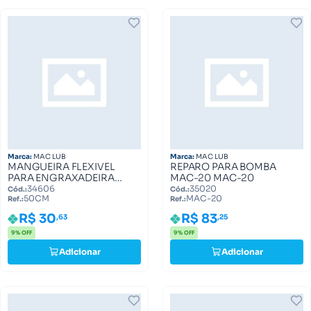
Marca:
MAC LUB
Marca:
MAC LUB
MANGUEIRA FLEXIVEL
REPARO PARA BOMBA
PARA ENGRAXADEIRA
MAC-20 MAC-20
50CM 5181 1670 50CM
34606
35020
Cód.:
Cód.:
50CM
MAC-20
Ref.:
Ref.:
R$ 30
R$ 83
,63
,25
9% OFF
9% OFF
Adicionar
Adicionar