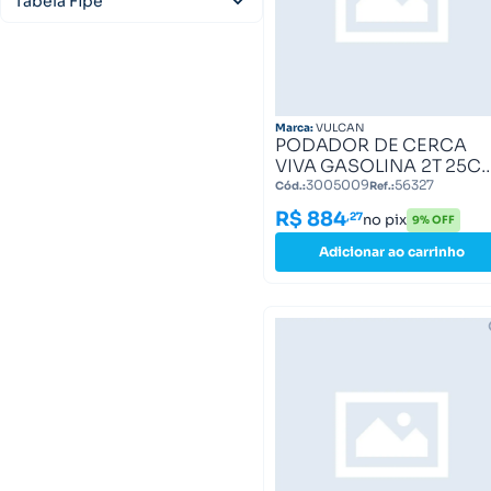
Tabela Fipe
VA1800E1
(1)
VA1800E2
516200-9
(1)
(1)
VP2450
(1)
VP3300T
(1)
VP3300L
(1)
Marca:
VULCAN
PODADOR DE CERCA
VIVA GASOLINA 2T 25C
1,1HP VP2450 VULCAN
3005009
56327
Cód.:
Ref.:
TRENT 56327
R$ 884
,27
no pix
9% OFF
Adicionar ao carrinho