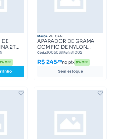
Marca:
VULCAN
 DE
APARADOR DE GRAMA
NA 2T
COM FIO DE NYLON
M
VULCAN 1800WATTS
9
3005039
81002
Cód.:
Ref.:
ESCOPICO
127VOLTS 81002
R$ 245
,28
no pix
9% OFF
9% OFF
N TRENT
rrinho
Sem estoque