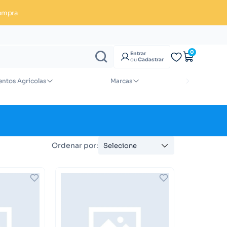
ompra
Enviar orçamento
0
Entrar
ou
Cadastrar
ntos Agrícolas
Marcas
Ordenar por:
Selecione