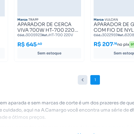
Marca:
TRAPP
Marca:
VULCAN
APARADOR DE CERCA
APARADOR DE 
VIVA 700W HT-700 220V
COM FIO DE NY
HT-700 220V
1500WATTS 127
3005923
HT-700 220V
3022959
820
Cód.:
Ref.:
Cód.:
Ref.:
9
VA1500E1 VULC
R$ 207
R$ 645
,16
,40
no pix
9
82085
Sem estoque
Sem estoq
1
em aparada e sem marcas de corte é um dos prazeres de que
se cuidado, aqui na A.Camargo você encontra uma série de
d
ade e ótimos preços.
rar seu aparador, seja para serviços de
jardim e agropecuári