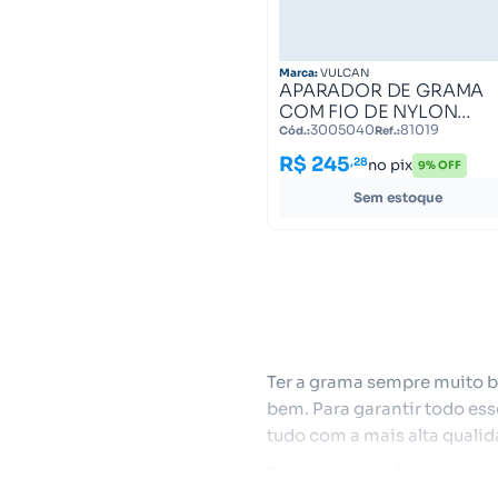
Marca:
VULCAN
APARADOR DE GRAMA
COM FIO DE NYLON
VULCAN 1800WATTS
3005040
81019
Cód.:
Ref.:
220VOLTS VA1800 8101
R$ 245
,28
no pix
9% OFF
Sem estoque
Ter a grama sempre muito b
bem. Para garantir todo es
tudo com a mais alta qualid
Por isso, se você quer comp