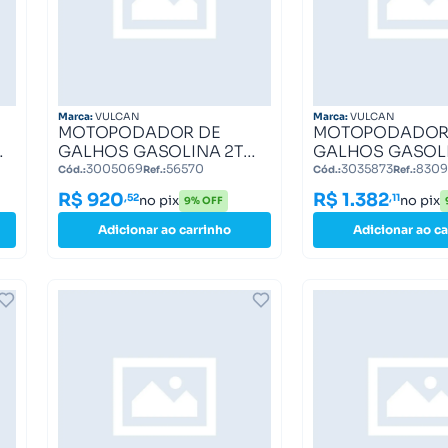
Marca:
VULCAN
Marca:
VULCAN
MOTOPODADOR DE
MOTOPODADOR
C
GALHOS GASOLINA 2T
GALHOS GASOLI
33CC 1,3HP COM
33CC 1,3HP CO
3005069
56570
3035873
8309
Cód.:
Ref.:
Cód.:
Ref.:
EXTENSOR VP3300L
EXTENSOR TEL
R$ 920
R$ 1.382
,52
,11
no pix
no pix
9% OFF
VULCAN TRENT 56570
VP3300T VULCA
83099
Adicionar ao carrinho
Adicionar ao ca