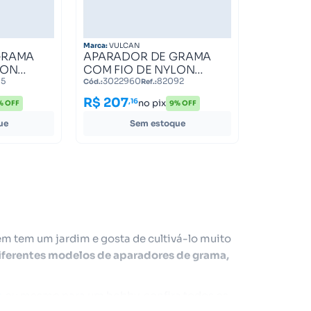
Marca:
VULCAN
GRAMA
APARADOR DE GRAMA
LON
COM FIO DE NYLON
VOLTS
1500WATTS 220VOLTS
85
3022960
82092
Cód.:
Ref.:
AN TRENT
VA1500E2 VULCAN TRENT
R$ 207
,16
no pix
% OFF
9% OFF
82092
ue
Sem estoque
m tem um jardim e gosta de cultivá-lo muito
iferentes modelos de aparadores de grama,
a
ou mesmo para um hobby, confira todos os