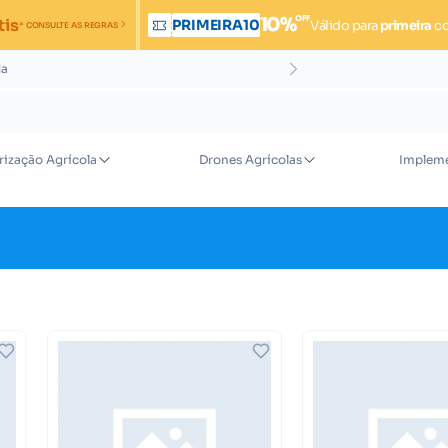
OFF
10%
tis
PRIMEIRA10
Válido para
primeira
c
* CONSULTE AS REGRAS
da
rização Agrícola
Drones Agrícolas
Impleme