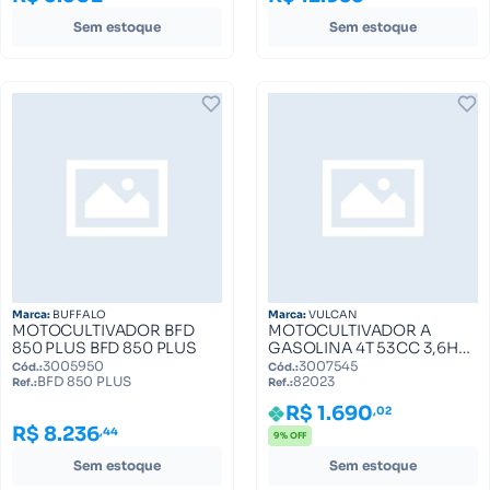
Sem estoque
Sem estoque
Marca:
BUFFALO
Marca:
VULCAN
MOTOCULTIVADOR BFD
MOTOCULTIVADOR A
850 PLUS BFD 850 PLUS
GASOLINA 4T 53CC 3,6HP
COM LAMINAS
3005950
3007545
Cód.:
Cód.:
BFD 850 PLUS
82023
CULTIVADORAS VMC360
Ref.:
Ref.:
VULCAN TRENT 82023
R$ 1.690
,02
R$ 8.236
,44
9% OFF
Sem estoque
Sem estoque