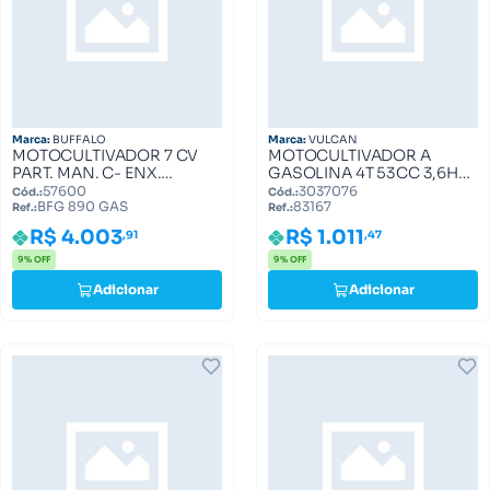
Marca:
BUFFALO
Marca:
VULCAN
MOTOCULTIVADOR 7 CV
MOTOCULTIVADOR A
PART. MAN. C- ENX.
GASOLINA 4T 53CC 3,6HP
ROTATIVA BFG 890 GAS
COM LAMINAS
57600
3037076
Cód.:
Cód.:
BFG 890 GAS
83167
BFG 890 GAS
CULTIVADORAS VMC360S
Ref.:
Ref.:
VULCAN TRENT 83167
R$ 4.003
R$ 1.011
,91
,47
9% OFF
9% OFF
Adicionar
Adicionar