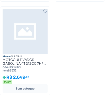
Marca:
VULCAN
MOTOCULTIVADOR
GASOLINA 4T 212CC 7HP
COM LAMINAS
3037327
Cód.:
83532
CULTIVADORAS VMC700S
Ref.:
VULCAN TRENT 83532
R$ 2.649
,67
9% OFF
Sem estoque