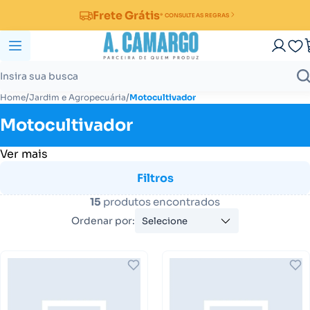
Frete Grátis
* CONSULTE AS REGRAS
/
/
Home
Jardim e Agropecuária
Motocultivador
Motocultivador
Ver mais
Filtros
15
produtos encontrados
Ordenar por:
Selecione