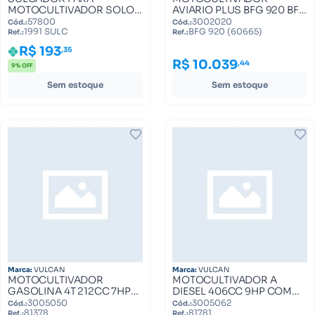
MOTOCULTIVADOR SOLO
AVIARIO PLUS BFG 920 BFG
1991 1991 SULC
920 (60665)
57800
3002020
Cód.:
Cód.:
1991 SULC
BFG 920 (60665)
Ref.:
Ref.:
R$ 193
,35
R$ 10.039
,44
9% OFF
Sem estoque
Sem estoque
Marca:
VULCAN
Marca:
VULCAN
MOTOCULTIVADOR
MOTOCULTIVADOR A
GASOLINA 4T 212CC 7HP
DIESEL 406CC 9HP COM
COM LAMINAS
LAMINAS CULTIVADORAS
3005050
3005062
Cód.:
Cód.:
81378
81781
CULTIVADORAS VMC700
VMCE900D VULCAN
Ref.:
Ref.: