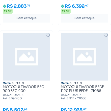
VULCAN TRENT 81378
TRENT 81781
R$ 2.883
R$ 6.392
,75
,47
9% OFF
9% OFF
Sem estoque
Sem estoque
Marca:
BUFFALO
Marca:
BUFFALO
MOTOCULTIVADOR BFG
MOTOCULTIVADOR BFDE
900 BFG 900
1120 PLUS BFDE - 71066
3005504
3005505
Cód.:
Cód.:
BFG 900
BFDE - 71066
Ref.:
Ref.:
R$ 5.502
R$ 12.935
,98
,87