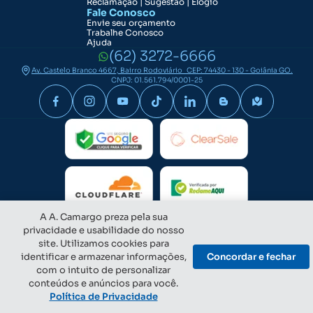
Reclamação | Sugestão | Elogio
Fale Conosco
Envie seu orçamento
Trabalhe Conosco
Ajuda
(62) 3272-6666
Av. Castelo Branco 4667, Bairro Rodoviário CEP: 74430 - 130 - Goiânia GO.
CNPJ: 01.561.794/0001-25
A A. Camargo preza pela sua
privacidade e usabilidade do nosso
site. Utilizamos cookies para
identificar e armazenar informações,
Concordar e fechar
com o intuito de personalizar
conteúdos e anúncios para você.
Política de Privacidade