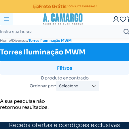
Frete Grátis
* CONSULTE AS REGRAS
/
/
Home
Diversos
Torres Iluminação MWM
Torres Iluminação MWM
Filtros
0
produto encontrado
Ordenar por:
Selecione
A sua pesquisa não
retornou resultados.
Receba ofertas e condições exclusivas