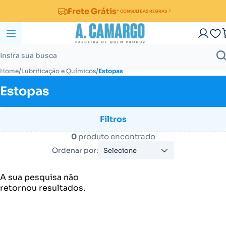
Frete Grátis
* CONSULTE AS REGRAS
/
/
Home
Lubrificação e Químicos
Estopas
Estopas
Filtros
0
produto encontrado
Ordenar por:
Selecione
A sua pesquisa não
retornou resultados.