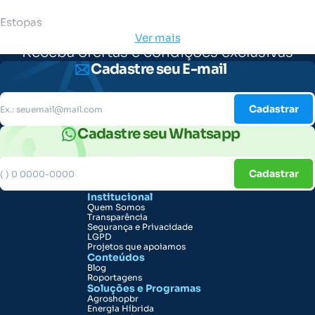
Estopas
Ver mais
Receba ofertas e condições exclusivas
Cadastre seu E-mail
Cadastrar
Cadastre seu Whatsapp
Cadastrar
Institucional
Quem Somos
Transparência
Segurança e Privacidade
LGPD
Projetos que apoiamos
Conteúdos
Blog
Roportagens
Soluções e Programas
Agroshopbr
Energia Híbrida