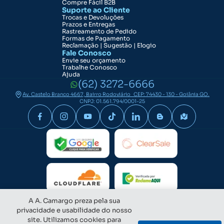
Compre Fácil B2B
Suporte ao Cliente
Trocas e Devoluções
Prazos e Entregas
Rastreamento de Pedido
Formas de Pagamento
Reclamação | Sugestão | Elogio
Fale Conosco
Envie seu orçamento
Trabalhe Conosco
Ajuda
(62) 3272-6666
Av. Castelo Branco 4667, Bairro Rodoviário CEP: 74430 - 130 - Goiânia GO.
CNPJ: 01.561.794/0001-25
A A. Camargo preza pela sua
privacidade e usabilidade do nosso
site. Utilizamos cookies para