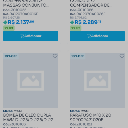
COMPENSADOR DE
CONJUNTO
MASSAS CONJUNTO
COMPENSADOR DE
39962 941207040016E
MASSAS 941207040026E
3010055
3010056
Cód.:
Cód.:
941207040016E
941207040026E
Ref.:
Ref.:
R$ 2.607,15
R$ 2.791,62
R$ 2.137
R$ 2.289
,86
,13
9% OFF
9% OFF
Adicionar
Adicionar
10% OFF
10% OFF
Marca:
MWM
Marca:
MWM
BOMBA DE OLEO DUPLA
PARAFUSO M10 X 20
MWM D-225/D-226/D-229
902002421020E
ASPIRADO/TURBINADO
3010103
3010123
Cód.:
Cód.: