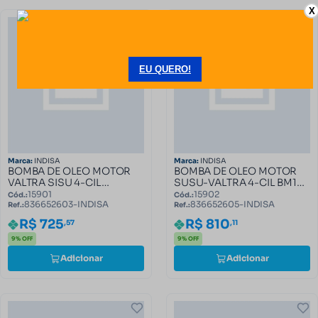
X
Marca:
INDISA
Marca:
INDISA
BOMBA DE OLEO MOTOR
BOMBA DE OLEO MOTOR
VALTRA SISU 4-CIL
SUSU-VALTRA 4-CIL BM125
836652603-INDISA
BM110 836652605-INDISA
15901
15902
Cód.:
Cód.:
836652603-INDISA
836652605-INDISA
Ref.:
Ref.:
R$ 725
R$ 810
,57
,11
9% OFF
9% OFF
Adicionar
Adicionar