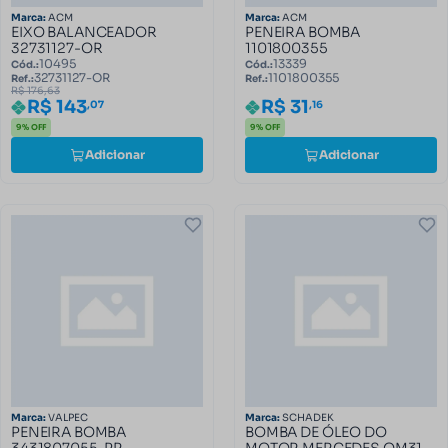
Marca:
ACM
Marca:
ACM
EIXO BALANCEADOR
PENEIRA BOMBA
32731127-OR
1101800355
10495
13339
Cód.:
Cód.:
32731127-OR
1101800355
Ref.:
Ref.:
R$ 176,63
R$ 31
R$ 143
,16
,07
9% OFF
9% OFF
Adicionar
Adicionar
Marca:
VALPEC
Marca:
SCHADEK
PENEIRA BOMBA
BOMBA DE ÓLEO DO