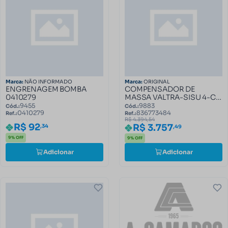
Marca:
NÃO INFORMADO
Marca:
ORIGINAL
ENGRENAGEM BOMBA
COMPENSADOR DE
0410279
MASSA VALTRA-SISU 4-CIL
836773484
9455
9883
Cód.:
Cód.:
0410279
836773484
Ref.:
Ref.:
R$ 4.394,54
R$ 92
R$ 3.757
,34
,49
9% OFF
9% OFF
Adicionar
Adicionar