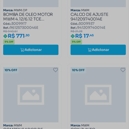
Marca:
MWM.OP
Marca:
MWM
BOMBA DE OLEO MOTOR
CALCO DE AJUSTE
MWM 4.12/6.12 TCE
941209740014E
961257300046E
3009917
3009937
Cód.:
Cód.:
961257300046E
941209740014E
Ref.:
Ref.:
R$ 940,61
R$ 21,28
R$ 771
R$ 17
,30
,45
9% OFF
9% OFF
Adicionar
Adicionar
10% OFF
10% OFF
Marca:
MWM
Marca:
MWM