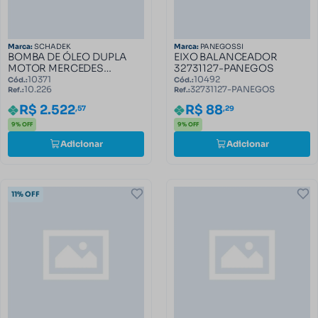
Marca:
SCHADEK
Marca:
PANEGOSSI
BOMBA DE ÓLEO DUPLA
EIXO BALANCEADOR
MOTOR MERCEDES
32731127-PANEGOS
OM352, OM366 10.226
10371
10492
Cód.:
Cód.:
10.226
32731127-PANEGOS
Ref.:
Ref.:
R$ 2.522
R$ 88
,57
,29
9% OFF
9% OFF
Adicionar
Adicionar
11% OFF