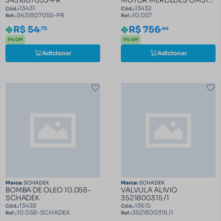
3431807055-PR
MOTOR MERCEDES OM314
E OM352 10.057
13431
13432
Cód.:
Cód.:
3431807055-PR
10.057
Ref.:
Ref.:
R$ 54
R$ 756
,75
,44
9% OFF
9% OFF
Adicionar
Adicionar
Marca:
SCHADEK
Marca:
SCHADEK
BOMBA DE OLEO 10.058-
VALVULA ALIVIO
SCHADEK
3521800315 /1
13438
13615
Cód.:
Cód.:
10.058-SCHADEK
3521800315 /1
Ref.:
Ref.: