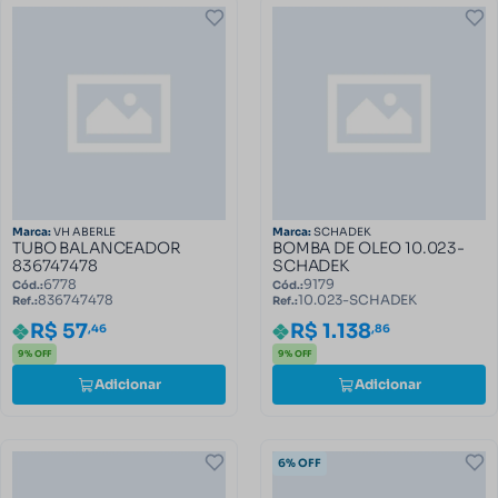
Marca:
VH ABERLE
Marca:
SCHADEK
TUBO BALANCEADOR
BOMBA DE OLEO 10.023-
836747478
SCHADEK
6778
9179
Cód.:
Cód.:
836747478
10.023-SCHADEK
Ref.:
Ref.:
R$ 57
R$ 1.138
,46
,86
9% OFF
9% OFF
Adicionar
Adicionar
6% OFF