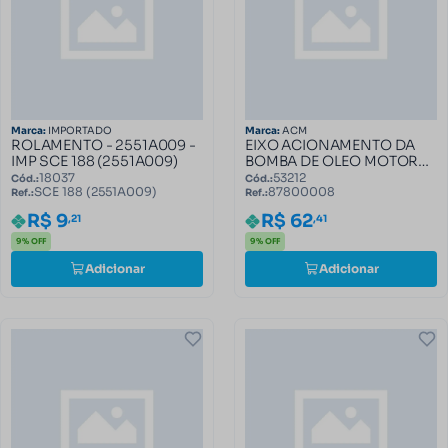
Marca:
IMPORTADO
Marca:
ACM
ROLAMENTO - 2551A009 -
EIXO ACIONAMENTO DA
IMP SCE 188 (2551A009)
BOMBA DE OLEO MOTOR
FORD 87800008
18037
53212
Cód.:
Cód.:
SCE 188 (2551A009)
87800008
Ref.:
Ref.:
R$ 9
R$ 62
,21
,41
9% OFF
9% OFF
Adicionar
Adicionar