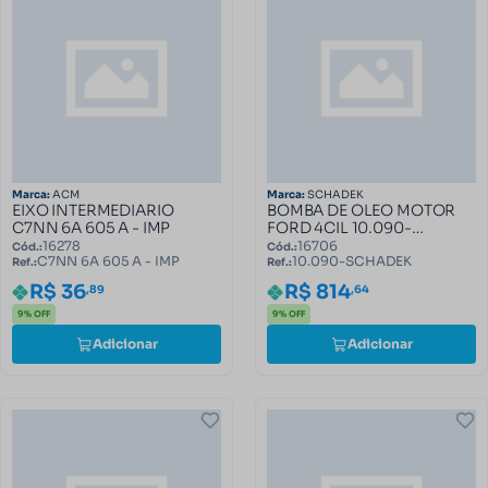
Marca:
ACM
Marca:
SCHADEK
EIXO INTERMEDIARIO
BOMBA DE OLEO MOTOR
C7NN 6A 605 A - IMP
FORD 4CIL 10.090-
SCHADEK
16278
16706
Cód.:
Cód.:
C7NN 6A 605 A - IMP
10.090-SCHADEK
Ref.:
Ref.:
R$ 36
R$ 814
,89
,64
9% OFF
9% OFF
Adicionar
Adicionar