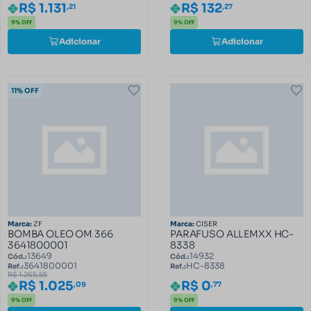
R$ 1.131
R$ 132
,21
,27
9% OFF
9% OFF
Adicionar
Adicionar
11% OFF
Marca:
ZF
Marca:
CISER
BOMBA OLEO OM 366
PARAFUSO ALLEMXX HC-
3641800001
8338
13649
14932
Cód.:
Cód.:
3641800001
HC-8338
Ref.:
Ref.:
R$ 1.265,55
R$ 0
R$ 1.025
,77
,09
9% OFF
9% OFF