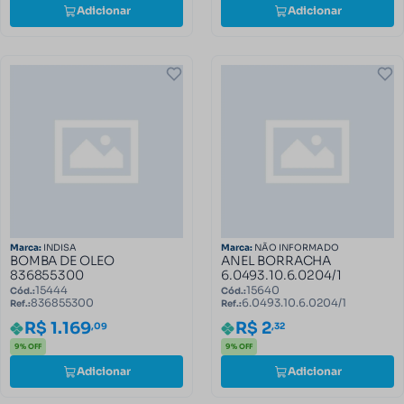
Adicionar
Adicionar
Marca:
INDISA
Marca:
NÃO INFORMADO
BOMBA DE OLEO
ANEL BORRACHA
836855300
6.0493.10.6.0204/1
15444
15640
Cód.:
Cód.:
836855300
6.0493.10.6.0204/1
Ref.:
Ref.:
R$ 1.169
R$ 2
,09
,32
9% OFF
9% OFF
Adicionar
Adicionar