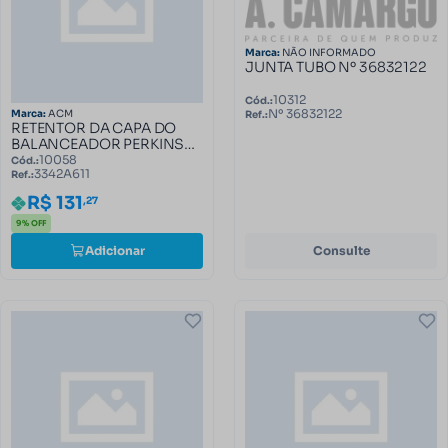
Marca:
NÃO INFORMADO
JUNTA TUBO Nº 36832122
10312
Cód.:
Nº 36832122
Marca:
ACM
Ref.:
RETENTOR DA CAPA DO
BALANCEADOR PERKINS
4236T 3342A611
10058
Cód.:
3342A611
Ref.:
R$ 131
,27
9% OFF
Adicionar
Consulte