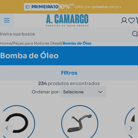
OFF
10%
PRIMEIRA10
Válido para
primeira
compra
/
/
Home
Peças para Motores Diesel
Bomba de Óleo
Bomba de Óleo
Filtros
234
produtos encontrados
Ordenar por:
Selecione