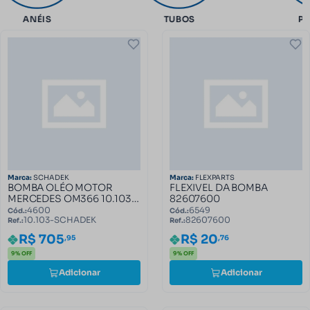
ANÉIS
TUBOS
PE
Marca:
SCHADEK
Marca:
FLEXPARTS
BOMBA OLÉO MOTOR
FLEXIVEL DA BOMBA
MERCEDES OM366 10.103-
82607600
SCHADEK
4600
6549
Cód.:
Cód.:
10.103-SCHADEK
82607600
Ref.:
Ref.:
R$ 705
R$ 20
,95
,76
9% OFF
9% OFF
Adicionar
Adicionar