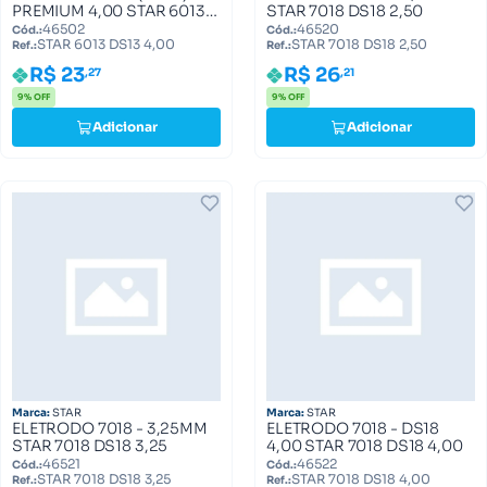
PREMIUM 4,00 STAR 6013
STAR 7018 DS18 2,50
DS13 4,00
46502
46520
Cód.:
Cód.:
STAR 6013 DS13 4,00
STAR 7018 DS18 2,50
Ref.:
Ref.:
R$ 23
R$ 26
,27
,21
9% OFF
9% OFF
Adicionar
Adicionar
Marca:
STAR
Marca:
STAR
ELETRODO 7018 - 3,25MM
ELETRODO 7018 - DS18
STAR 7018 DS18 3,25
4,00 STAR 7018 DS18 4,00
46521
46522
Cód.:
Cód.:
STAR 7018 DS18 3,25
STAR 7018 DS18 4,00
Ref.:
Ref.: