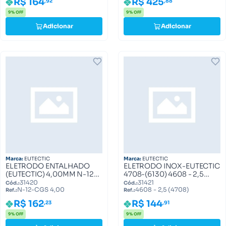
R$ 164
R$ 425
,92
,88
9% OFF
9% OFF
Adicionar
Adicionar
Marca:
EUTECTIC
Marca:
EUTECTIC
ELETRODO ENTALHADO
ELETRODO INOX-EUTECTIC
(EUTECTIC) 4,00MM N-12-
4708-(6130) 4608 - 2,5
CGS 4,00
(4708)
31420
31421
Cód.:
Cód.:
N-12-CGS 4,00
4608 - 2,5 (4708)
Ref.:
Ref.:
R$ 162
R$ 144
,23
,91
9% OFF
9% OFF