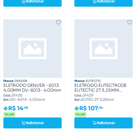
Adicionar
Adicionar
Marca:
DENVER
Marca:
EUTECTIC
ELETRODO DENVER - 6013
ELETRODO EUTECTRODE
4,00MM DV-6013- 4,00mm
EUTECTIC 27 3,25MM
EUTEC.27 3,25mm
31426
31429
Cód.:
Cód.:
DV-6013- 4,00mm
EUTEC.27 3,25mm
Ref.:
Ref.:
R$ 14
R$ 107
,48
,34
9% OFF
9% OFF
Adicionar
Adicionar