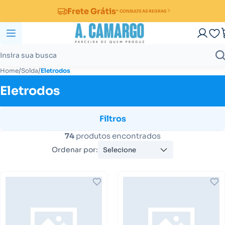
Frete Grátis
* CONSULTE AS REGRAS
/
/
Home
Solda
Eletrodos
Eletrodos
Filtros
74
produtos encontrados
Ordenar por:
Selecione