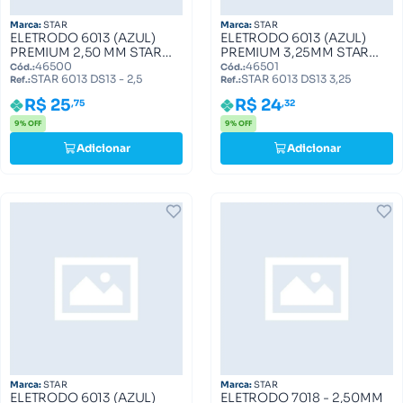
Marca:
STAR
Marca:
STAR
ELETRODO 6013 (AZUL)
ELETRODO 6013 (AZUL)
PREMIUM 2,50 MM STAR
PREMIUM 3,25MM STAR
6013 DS13 - 2,5
6013 DS13 3,25
46500
46501
Cód.:
Cód.:
STAR 6013 DS13 - 2,5
STAR 6013 DS13 3,25
Ref.:
Ref.:
R$ 25
R$ 24
,75
,32
9% OFF
9% OFF
Adicionar
Adicionar
Marca:
STAR
Marca:
STAR
ELETRODO 6013 (AZUL)
ELETRODO 7018 - 2,50MM