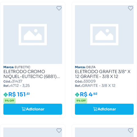
Marca:
EUTECTIC
Marca:
DELTA
ELETRODO CROMO
ELETRODO GRAFITE 3/8" X
NIQUEL-EUTECTIC (6881)
12 GRAFITE - 3/8 X 12
4712 - 3,25
31437
33009
Cód.:
Cód.:
4712 - 3,25
GRAFITE - 3/8 X 12
Ref.:
Ref.:
R$ 151
R$ 4
,51
,92
9% OFF
9% OFF
Adicionar
Adicionar