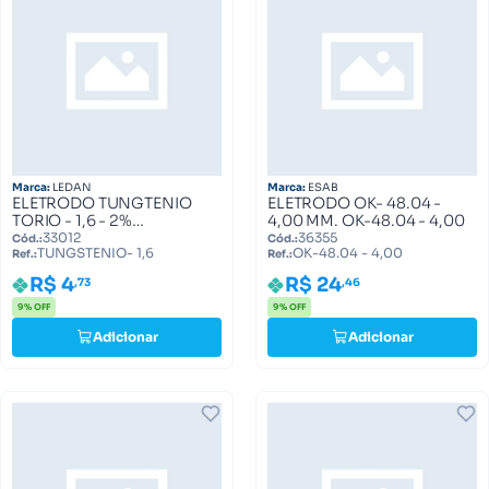
Marca:
LEDAN
Marca:
ESAB
ELETRODO TUNGTENIO
ELETRODO OK- 48.04 -
TORIO - 1,6 - 2%
4,00 MM. OK-48.04 - 4,00
TUNGSTENIO- 1,6
33012
36355
Cód.:
Cód.:
TUNGSTENIO- 1,6
OK-48.04 - 4,00
Ref.:
Ref.:
R$ 4
R$ 24
,73
,46
9% OFF
9% OFF
Adicionar
Adicionar