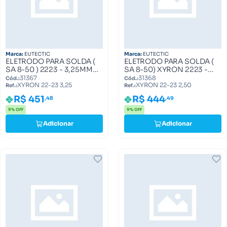
Marca:
EUTECTIC
Marca:
EUTECTIC
ELETRODO PARA SOLDA (
ELETRODO PARA SOLDA (
SA 8-50 ) 2223 - 3,25MM
SA 8-50) XYRON 2223 -
XYRON 22-23 3,25
2,5MM XYRON 22-23 2,50
31367
31368
Cód.:
Cód.:
XYRON 22-23 3,25
XYRON 22-23 2,50
Ref.:
Ref.:
R$ 451
R$ 444
,48
,49
9% OFF
9% OFF
Adicionar
Adicionar