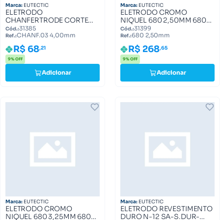
Marca:
EUTECTIC
Marca:
EUTECTIC
ELETRODO
ELETRODO CROMO
CHANFERTRODE CORTE
NIQUEL 680 2,50MM 680
4,00 MM CHANF.03
2,50mm
31385
31399
Cód.:
Cód.:
CHANF.03 4,00mm
680 2,50mm
4,00mm
Ref.:
Ref.:
R$ 68
R$ 268
,21
,65
9% OFF
9% OFF
Adicionar
Adicionar
Marca:
EUTECTIC
Marca:
EUTECTIC
ELETRODO CROMO
ELETRODO REVESTIMENTO
NIQUEL 680 3,25MM 680
DURO N-12 SA-S.DUR-