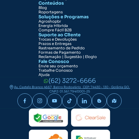
Conteúdos
Encontre a maior variedade de
Blog
Roportagens
eletrodos para solda na A.Camargo
Soluções e Programas
Agroshopbr
A soldagem é utilizada para diferentes finalidades na
Energia Híbrida
Compre Fácil B2B
construção civil, na área eletrônica, na aeronáutica e na
Suporte ao Cliente
naval. Independente de qual seja o seu objetivo, na
Trocas e Devoluções
Prazos e Entregas
A.Camargo, você encontra diferentes modelos de eletrodos
Rastreamento de Pedido
Formas de Pagamento
de soldagem.
Reclamação | Sugestão | Elogio
Fale Conosco
Contamos com opções de
alta qualidade, fabricadas com
Envie seu orçamento
Trabalhe Conosco
materiais resistentes para garantir a sua satisfação
.
Ajuda
Reunimos as melhores marcas nesta seção. Saiba quais
(62) 3272-6666
você encontra por aqui:
Av. Castelo Branco 4667, Bairro Rodoviário CEP: 74430 - 130 - Goiânia GO.
CNPJ: 01.561.794/0001-25
Esab
Denver;
Eutectic;
Ledan;
Weld;
Lincoln;