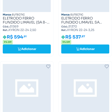
Marca:
EUTECTIC
Marca:
EUTECTIC
ELETRODO FERRO
ELETRODO FERRO
FUNDIDO LIMAVEL (SA 8-
FUNDIDO LIMAVEL SA
99-2,50) XYRON 22-24
8/99/3,25 XYRON 22-24
31369
31370
Cód.:
Cód.:
XYRON 22-24 2,50
XYRON 22-24 3,25
2,50
3,25
Ref.:
Ref.:
R$ 594
R$ 537
,91
,87
9% OFF
9% OFF
Adicionar
Adicionar