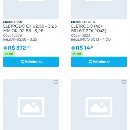
Marca:
ESAB
Marca:
LINCOLN
ELETRODO OK 92.58 - 3,25
ELETRODO (46+
MM OK-92.58 - 3,25
BRL6013OL2043) -
4,00MM. LINCO 6013 -
36378
46223
Cód.:
Cód.:
OK-92.58 - 3,25
LINCO 6013 - 4,00
4,00
Ref.:
Ref.:
R$ 372
R$ 14
,36
,11
9% OFF
9% OFF
Adicionar
Adicionar