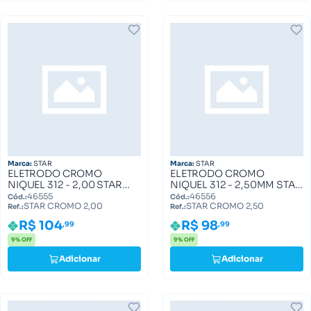
Marca:
STAR
Marca:
STAR
ELETRODO CROMO
ELETRODO CROMO
NIQUEL 312 - 2,00 STAR
NIQUEL 312 - 2,50MM STAR
CROMO 2,00
CROMO 2,50
46555
46556
Cód.:
Cód.:
STAR CROMO 2,00
STAR CROMO 2,50
Ref.:
Ref.:
R$ 104
R$ 98
,99
,99
9% OFF
9% OFF
Adicionar
Adicionar