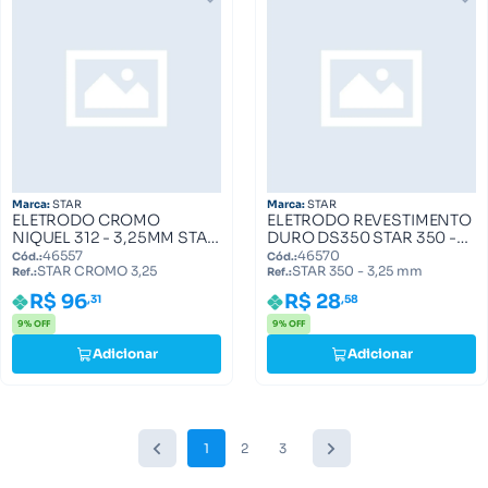
Marca:
STAR
Marca:
STAR
ELETRODO CROMO
ELETRODO REVESTIMENTO
NIQUEL 312 - 3,25MM STAR
DURO DS350 STAR 350 -
CROMO 3,25
3,25 mm
46557
46570
Cód.:
Cód.:
STAR CROMO 3,25
STAR 350 - 3,25 mm
Ref.:
Ref.:
R$ 96
R$ 28
,31
,58
9% OFF
9% OFF
Adicionar
Adicionar
1
2
3