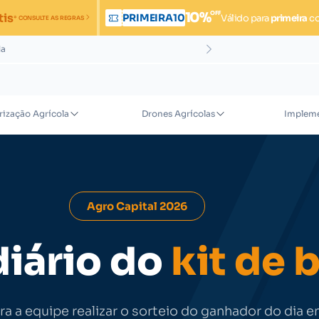
OFF
10%
tis
PRIMEIRA10
Válido para
primeira
c
* CONSULTE AS REGRAS
da
rização Agrícola
Drones Agrícolas
Impleme
Agro Capital 2026
diário do
kit de 
ra a equipe realizar o sorteio do ganhador do dia e