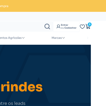
ompra
Enviar orçamento
0
Entrar
ou
Cadastrar
ntos Agrícolas
Marcas
brindes
ntre os leads