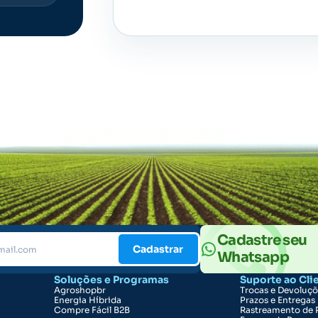
Cadastre seu
Cadastrar
Whatsapp
Soluções e Programas
Suporte ao Cli
Agroshopbr
Trocas e Devoluç
Energia Híbrida
Prazos e Entregas
Compre Fácil B2B
Rastreamento de 