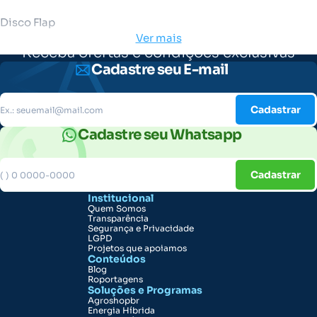
Disco Flap
Ver mais
Receba ofertas e condições exclusivas
Cadastre seu E-mail
Cadastrar
Cadastre seu Whatsapp
Cadastrar
Institucional
Quem Somos
Transparência
Segurança e Privacidade
LGPD
Projetos que apoiamos
Conteúdos
Blog
Roportagens
Soluções e Programas
Agroshopbr
Energia Híbrida