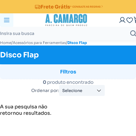
Frete Grátis
* CONSULTE AS REGRAS
/
/
Home
Acessórios para Ferramentas
Disco Flap
Disco Flap
Filtros
0
produto encontrado
Ordenar por:
Selecione
A sua pesquisa não
retornou resultados.