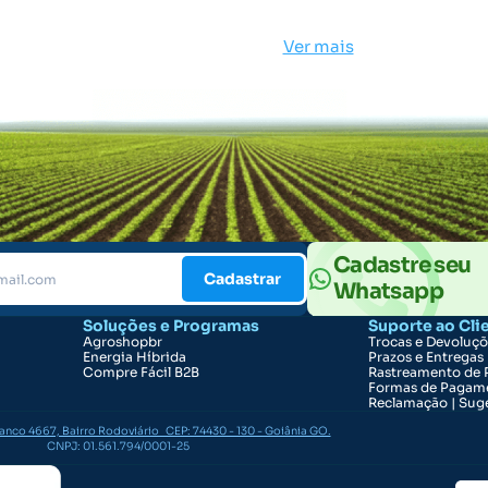
Ver mais
Cadastre seu
Cadastrar
Whatsapp
Soluções e Programas
Suporte ao Cli
Agroshopbr
Trocas e Devoluç
Energia Híbrida
Prazos e Entregas
Compre Fácil B2B
Rastreamento de 
Formas de Pagam
Reclamação | Suge
ranco 4667, Bairro Rodoviário CEP: 74430 - 130 - Goiânia GO.
CNPJ: 01.561.794/0001-25