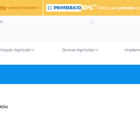
OFF
10%
tis
PRIMEIRA10
Válido para
primeira
c
* CONSULTE AS REGRAS
da
rização Agrícola
Drones Agrícolas
Impleme
nou