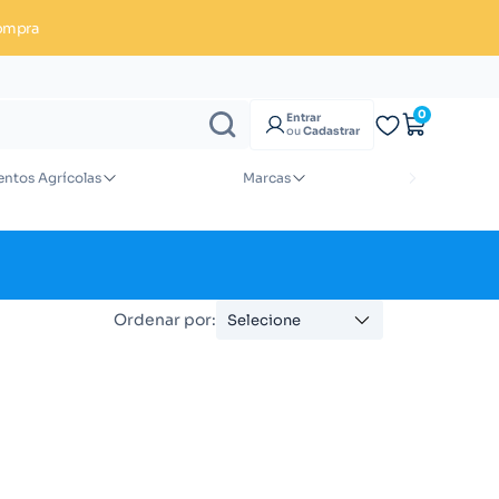
ompra
Enviar orçamento
0
Entrar
ou
Cadastrar
ntos Agrícolas
Marcas
Ordenar por:
Selecione