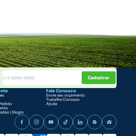
Cadastrar
ente
Fale Conosco
ões
Envie seu orçamento
Trabalhe Conosco
Pedido
Ajuda
ento
stão | Elogio