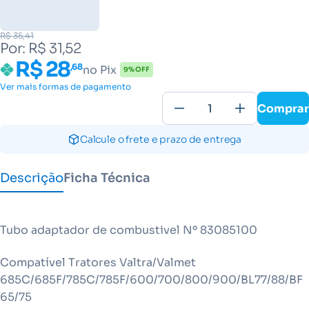
R$ 35,41
Por: R$ 31,52
R$ 28
,68
no Pix
9% OFF
Ver mais formas de pagamento
Comprar
Calcule o frete e prazo de entrega
Descrição
Ficha Técnica
Tubo adaptador de combustivel Nº 83085100
Compatível Tratores Valtra/Valmet
685C/685F/785C/785F/600/700/800/900/BL77/88/BF
65/75