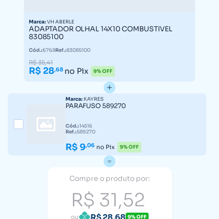
Marca:
VH ABERLE
ADAPTADOR OLHAL 14X10 COMBUSTIVEL
83085100
Cód.:
6768
Ref.:
83085100
R$ 35,41
R$ 28
,68
no Pix
9% OFF
Marca:
KAYRES
PARAFUSO 589270
Cód.:
14516
Ref.:
589270
R$ 9
,06
no Pix
9% OFF
Compre o produto por:
R$ 31,52
R$ 28,68
ou
9% OFF