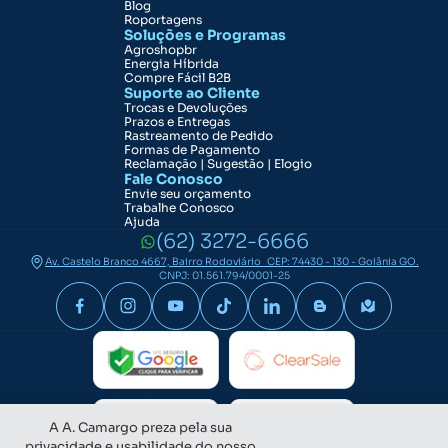
Blog
Roportagens
Soluções e Programas
Agroshopbr
Energia Híbrida
Compre Fácil B2B
Suporte ao Cliente
Trocas e Devoluções
Prazos e Entregas
Rastreamento de Pedido
Formas de Pagamento
Reclamação | Sugestão | Elogio
Fale Conosco
Envie seu orçamento
Trabalhe Conosco
Ajuda
(62) 3272-6666
Av. Castelo Branco 4667, Bairro Rodoviário CEP: 74430 - 130 - Goiânia GO.
CNPJ: 01.561.794/0001-25
A A. Camargo preza pela sua
privacidade e usabilidade do nosso