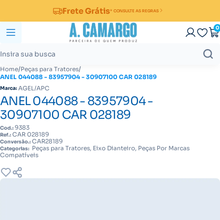
Frete Grátis
* CONSULTE AS REGRAS
0
/
/
Home
Peças para Tratores
ANEL 044088 - 83957904 - 30907100 CAR 028189
AGEL/APC
Marca:
ANEL 044088 - 83957904 -
30907100 CAR 028189
9383
Cod.:
CAR 028189
Ref.:
CAR28189
Conversão.:
Peças para Tratores, Eixo Dianteiro, Peças Por Marcas
Categorias:
Compatíveis