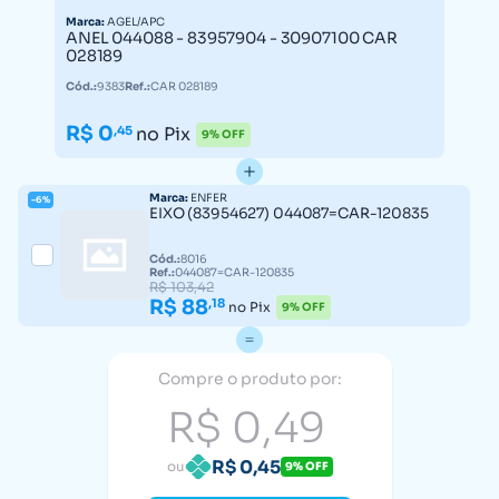
Marca:
AGEL/APC
ANEL 044088 - 83957904 - 30907100 CAR
028189
Cód.:
9383
Ref.:
CAR 028189
R$ 0
,45
no Pix
9% OFF
Marca:
ENFER
-6%
EIXO (83954627) 044087=CAR-120835
Cód.:
8016
Ref.:
044087=CAR-120835
R$ 103,42
R$ 88
,18
no Pix
9% OFF
Compre o produto por:
R$ 0,49
R$ 0,45
ou
9% OFF