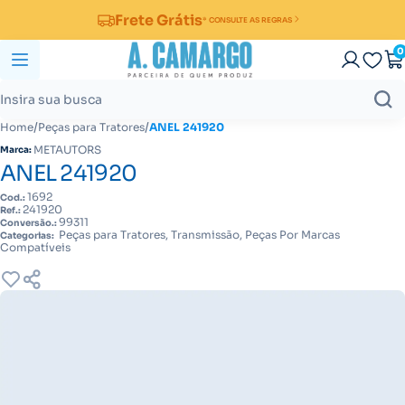
Frete Grátis
* CONSULTE AS REGRAS
0
/
/
Home
Peças para Tratores
ANEL 241920
METAUTORS
Marca:
ANEL 241920
1692
Cod.:
241920
Ref.:
99311
Conversão.:
Peças para Tratores, Transmissão, Peças Por Marcas
Categorias:
Compatíveis