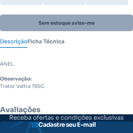
Sem estoque avise-me
Descrição
Ficha Técnica
ANEL.
Observação:
Trator Valtra 785C.
Avaliações
Receba ofertas e condições exclusivas
Cadastre seu E-mail