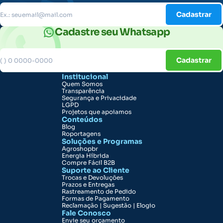
Cadastrar
Cadastre seu Whatsapp
Cadastrar
Institucional
Quem Somos
Transparência
Segurança e Privacidade
LGPD
Projetos que apoiamos
Conteúdos
Blog
Roportagens
Soluções e Programas
Agroshopbr
Energia Híbrida
Compre Fácil B2B
Suporte ao Cliente
Trocas e Devoluções
Prazos e Entregas
Rastreamento de Pedido
Formas de Pagamento
Reclamação | Sugestão | Elogio
Fale Conosco
Envie seu orçamento