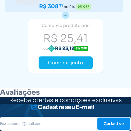
R$ 308
,71
no Pix
9% OFF
Compre o produto por:
R$ 25,41
R$ 23,12
ou
9% OFF
Comprar junto
Avaliações
Receba ofertas e condições exclusivas
Cadastre seu E-mail
Cadastrar