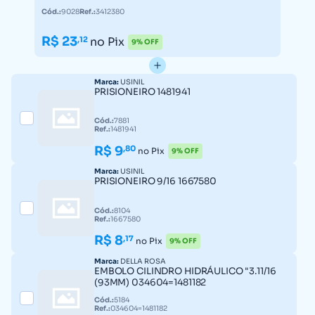
Cód.:
9028
Ref.:
3412380
R$ 23
,12
no Pix
9% OFF
Marca:
USINIL
PRISIONEIRO 1481941
Cód.:
7881
Ref.:
1481941
R$ 9
,80
no Pix
9% OFF
Marca:
USINIL
PRISIONEIRO 9/16 1667580
Cód.:
8104
Ref.:
1667580
R$ 8
,17
no Pix
9% OFF
Marca:
DELLA ROSA
EMBOLO CILINDRO HIDRÁULICO "3.11/16
(93MM) 034604=1481182
Cód.:
5184
Ref.:
034604=1481182