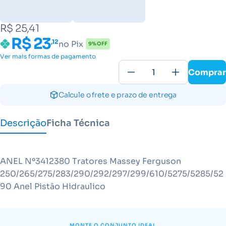
R$ 25,41
R$ 23
,12
no Pix
9% OFF
Ver mais formas de pagamento
Comprar
Calcule o frete e prazo de entrega
Descrição
Ficha Técnica
ANEL Nº3412380 Tratores Massey Ferguson
250/265/275/283/290/292/297/299/610/5275/5285/52
90 Anel Pistão Hidraulico
MONTE O CONJUNTO IDEAL