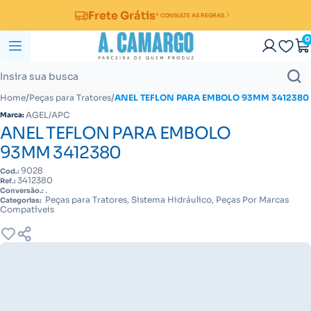
Frete Grátis
* CONSULTE AS REGRAS
0
/
/
Home
Peças para Tratores
ANEL TEFLON PARA EMBOLO 93MM 3412380
AGEL/APC
Marca:
ANEL TEFLON PARA EMBOLO
93MM 3412380
9028
Cod.:
3412380
Ref.:
.
Conversão.:
Peças para Tratores, Sistema Hidráulico, Peças Por Marcas
Categorias:
Compatíveis