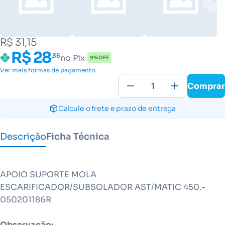
R$ 31,15
R$ 28
,35
no Pix
9% OFF
Ver mais formas de pagamento
Comprar
Calcule o frete e prazo de entrega
Descrição
Ficha Técnica
APOIO SUPORTE MOLA
ESCARIFICADOR/SUBSOLADOR AST/MATIC 450.-
050201186R
Observação: