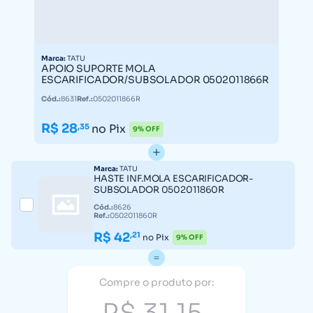
Marca:
TATU
APOIO SUPORTE MOLA
ESCARIFICADOR/SUBSOLADOR 0502011866R
Cód.:
8631
Ref.:
0502011866R
R$ 28
,35
no Pix
9% OFF
Marca:
TATU
HASTE INF.MOLA ESCARIFICADOR-
SUBSOLADOR 0502011860R
Cód.:
8626
Ref.:
0502011860R
R$ 42
,21
no Pix
9% OFF
Compre o produto por: