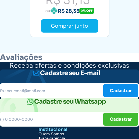
R$ 31,15
R$ 28,35
ou
9% OFF
Comprar junto
Avaliações
Receba ofertas e condições exclusivas
Cadastre seu E-mail
Cadastrar
Cadastre seu Whatsapp
Cadastrar
Institucional
Quem Somos
Transparência