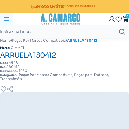
Frete Grátis
* CONSULTE AS REGRAS
0
/
/
Home
Peças Por Marcas Compatíveis
ARRUELA 180412
CIAMET
Marca:
ARRUELA 180412
4948
Cod.:
180412
Ref.:
1466
Conversão.:
Peças Por Marcas Compatíveis, Peças para Tratores,
Categorias:
Transmissão