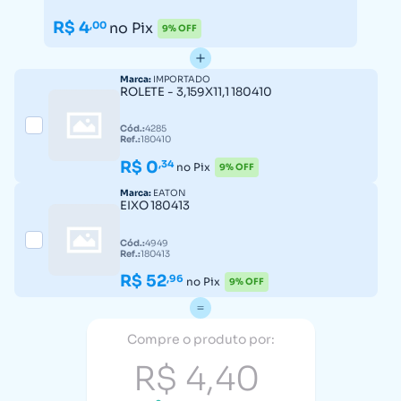
R$ 4
,00
no Pix
9% OFF
Marca:
IMPORTADO
ROLETE - 3,159X11,1 180410
Cód.:
4285
Ref.:
180410
R$ 0
,34
no Pix
9% OFF
Marca:
EATON
EIXO 180413
Cód.:
4949
Ref.:
180413
R$ 52
,96
no Pix
9% OFF
Compre o produto por:
R$ 4,40