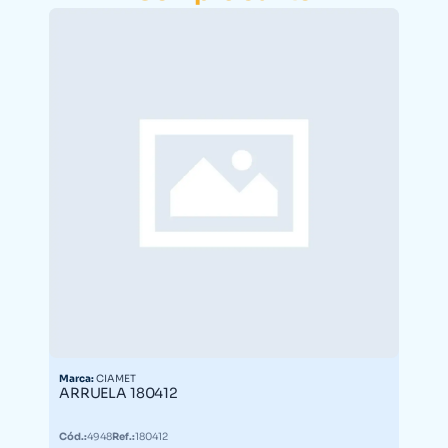
Marca:
CIAMET
ARRUELA 180412
Cód.:
4948
Ref.:
180412