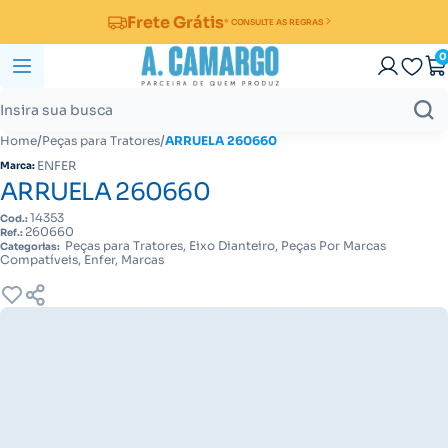
Frete Grátis
* CONSULTE AS REGRAS
0
/
/
Home
Peças para Tratores
ARRUELA 260660
ENFER
Marca:
ARRUELA 260660
14353
Cod.:
260660
Ref.:
Peças para Tratores, Eixo Dianteiro, Peças Por Marcas
Categorias:
Compatíveis, Enfer, Marcas