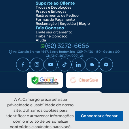
Suporte ao Cliente
Trocas e Devoluções
Prazos e Entregas
Rastreamento de Pedido
Formas de Pagamento
Reclamação | Sugestão | Elogio
Fale Conosco
Envie seu orçamento
Trabalhe Conosco
Ajuda
(62) 3272-6666
Av. Castelo Branco 4667, Bairro Rodoviário CEP: 74430 - 130 - Goiânia GO.
CNPJ: 01.561.794/0001-25
A A. Camargo preza pela sua
privacidade e usabilidade do nosso
site. Utilizamos cookies para
identificar e armazenar informações,
Concordar e fechar
com o intuito de personalizar
conteúdos e anúncios para você.