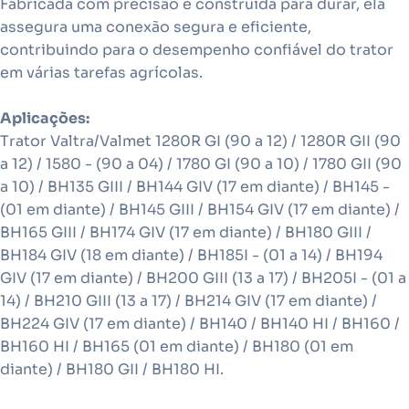
Fabricada com precisão e construída para durar, ela
assegura uma conexão segura e eficiente,
contribuindo para o desempenho confiável do trator
em várias tarefas agrícolas.
Aplicações:
Trator Valtra/Valmet 1280R GI (90 a 12) / 1280R GII (90
a 12) / 1580 - (90 a 04) / 1780 GI (90 a 10) / 1780 GII (90
a 10) / BH135 GIII / BH144 GIV (17 em diante) / BH145 -
(01 em diante) / BH145 GIII / BH154 GIV (17 em diante) /
BH165 GIII / BH174 GIV (17 em diante) / BH180 GIII /
BH184 GIV (18 em diante) / BH185I - (01 a 14) / BH194
GIV (17 em diante) / BH200 GIII (13 a 17) / BH205I - (01 a
14) / BH210 GIII (13 a 17) / BH214 GIV (17 em diante) /
BH224 GIV (17 em diante) / BH140 / BH140 HI / BH160 /
BH160 HI / BH165 (01 em diante) / BH180 (01 em
diante) / BH180 GII / BH180 HI.