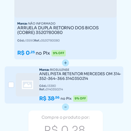
Marca:
NÃO INFORMADO
ARRUELA DUPLA RETORNO DOS BICOS
(COBRE) 3520780080
Cód.:
13590
Ref.:
3520780080
R$ 0
,25
no Pix
9% OFF
Marca:
RIOSULENSE
ANEL PISTA RETENTOR MERCEDES OM 314-
352-364-366 3140350214
Cód.:
13380
Ref.:
3140350214
R$ 38
,56
no Pix
9% OFF
Compre o produto por:
R$ 0,28