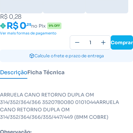
R$ 0,28
R$ 0
,25
no Pix
9% OFF
Ver mais formas de pagamento
Comprar
Calcule o frete e prazo de entrega
Descrição
Ficha Técnica
ARRUELA CANO RETORNO DUPLA OM
314/352/364/366 3520780080 0101044ARRUELA
CANO RETORNO DUPLA OM
314/352/364/366/355/447/449 (8MM COBRE)
Observação: