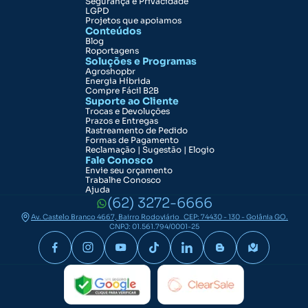
Segurança e Privacidade
LGPD
Projetos que apoiamos
Conteúdos
Blog
Roportagens
Soluções e Programas
Agroshopbr
Energia Híbrida
Compre Fácil B2B
Suporte ao Cliente
Trocas e Devoluções
Prazos e Entregas
Rastreamento de Pedido
Formas de Pagamento
Reclamação | Sugestão | Elogio
Fale Conosco
Envie seu orçamento
Trabalhe Conosco
Ajuda
(62) 3272-6666
Av. Castelo Branco 4667, Bairro Rodoviário CEP: 74430 - 130 - Goiânia GO.
CNPJ: 01.561.794/0001-25