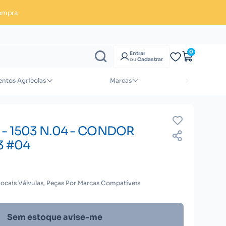
ompra
Enviar orçamento
0
Entrar
ou
Cadastrar
ntos Agrícolas
Marcas
- 1503 N.04 - CONDOR
3 #04
Bocais Válvulas, Peças Por Marcas Compatíveis
Sem estoque avise-me