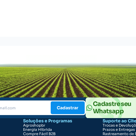
Cadastre seu
Cadastrar
Whatsapp
Soluções e Programas
Suporte ao Cli
Agroshopbr
Trocas e Devoluç
Energia Híbrida
Prazos e Entregas
Compre Fácil B2B
Rastreamento de 