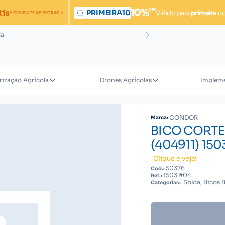
OFF
10%
tis
PRIMEIRA10
Válido para
primeira
c
* CONSULTE AS REGRAS
da
rização Agrícola
Drones Agrícolas
Impleme
CONDOR
Marca:
BICO CORTE 
(404911) 150
Clique e veja!
50376
Cod.:
1503 #04
Ref.:
Solda, Bicos 
Categorias: