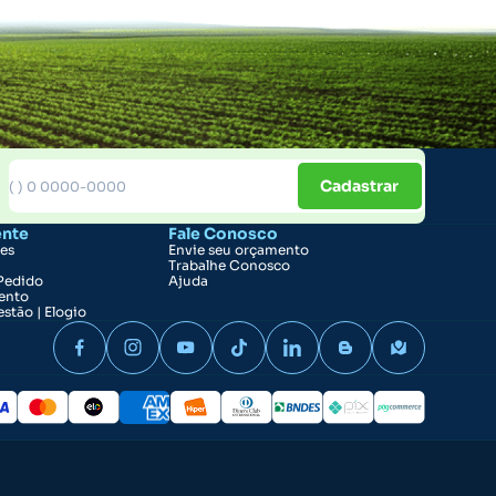
Cadastrar
ente
Fale Conosco
ões
Envie seu orçamento
Trabalhe Conosco
Pedido
Ajuda
ento
stão | Elogio