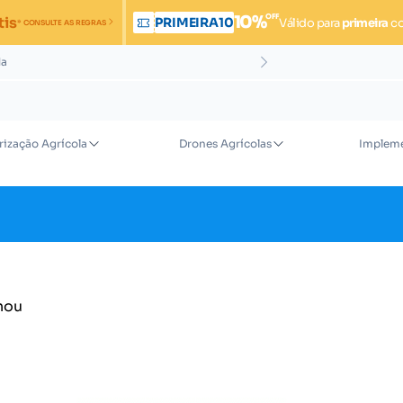
OFF
10%
tis
PRIMEIRA10
Válido para
primeira
c
* CONSULTE AS REGRAS
da
rização Agrícola
Drones Agrícolas
Impleme
nou