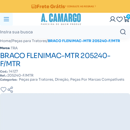
Frete Grátis
* CONSULTE AS REGRAS
0
/
/
Home
Peças para Tratores
BRACO FLENIMAC-MTR 205240-F/MTR
TRA
Marca:
BRACO FLENIMAC-MTR 205240-
F/MTR
14127
Cod.:
205240-F/MTR
Ref.:
Peças para Tratores, Direção, Peças Por Marcas Compatíveis
Categorias: