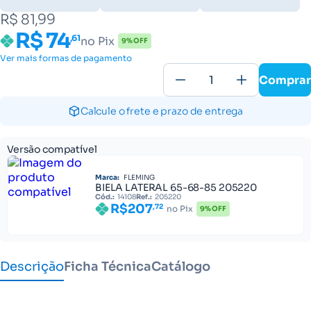
R$ 81,99
R$ 74
,61
no Pix
9% OFF
Ver mais formas de pagamento
Comprar
Calcule o frete e prazo de entrega
Versão compatível
Marca:
FLEMING
BIELA LATERAL 65-68-85 205220
Cód.:
14108
Ref.:
205220
R$207
,72
no Pix
9% OFF
Descrição
Ficha Técnica
Catálogo