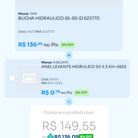
Marca:
TEMI
BUCHA HIDRAULICO 65-85 ID 622170
Cód.:
14670
Ref.:
622170
R$ 136
,09
no Pix
9% OFF
Marca:
AGEL/APC
ANEL LEVANTE HIDRULICO 53 X 3 KH-4933
Cód.:
15150
Ref.:
KH-4933
R$ 0
,78
no Pix
9% OFF
Compre o produto por:
R$ 149,55
R$ 136,09
ou
9% OFF