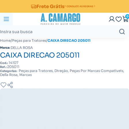
Frete Grátis
* CONSULTE AS REGRAS
0
/
/
Home
Peças para Tratores
CAIXA DIRECAO 205011
DELLA ROSA
Marca:
CAIXA DIRECAO 205011
14107
Cod.:
205011
Ref.:
Peças para Tratores, Direção, Peças Por Marcas Compatíveis,
Categorias:
Della Rosa, Marcas