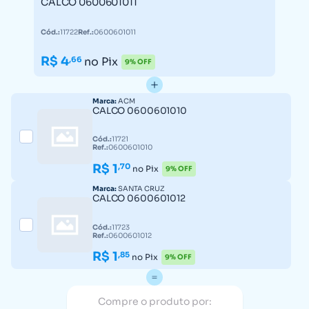
CALCO 0600601011
Cód.:
11722
Ref.:
0600601011
R$ 4
,66
no Pix
9% OFF
Marca:
ACM
CALCO 0600601010
Cód.:
11721
Ref.:
0600601010
R$ 1
,70
no Pix
9% OFF
Marca:
SANTA CRUZ
CALCO 0600601012
Cód.:
11723
Ref.:
0600601012
R$ 1
,85
no Pix
9% OFF
Compre o produto por: