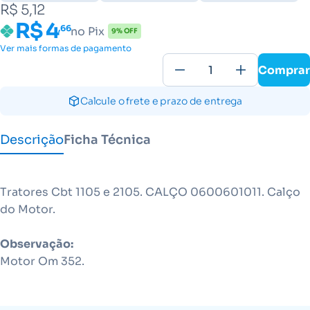
R$ 5,12
R$ 4
,66
no Pix
9% OFF
Ver mais formas de pagamento
Comprar
Calcule o frete e prazo de entrega
Descrição
Ficha Técnica
Tratores Cbt 1105 e 2105. CALÇO 0600601011. Calço
do Motor.
Observação:
Motor Om 352.