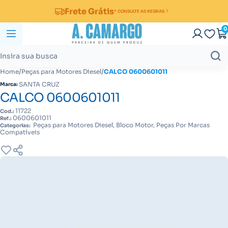
Frete Grátis
* CONSULTE AS REGRAS
0
/
/
Home
Peças para Motores Diesel
CALCO 0600601011
SANTA CRUZ
Marca:
CALCO 0600601011
11722
Cod.:
0600601011
Ref.:
Peças para Motores Diesel, Bloco Motor, Peças Por Marcas
Categorias:
Compatíveis