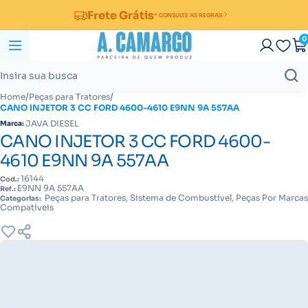
Frete Grátis
* CONSULTE AS REGRAS
0
/
/
Home
Peças para Tratores
CANO INJETOR 3 CC FORD 4600-4610 E9NN 9A 557AA
JAVA DIESEL
Marca:
CANO INJETOR 3 CC FORD 4600-
4610 E9NN 9A 557AA
16144
Cod.:
E9NN 9A 557AA
Ref.:
Peças para Tratores, Sistema de Combustível, Peças Por Marcas
Categorias:
Compatíveis