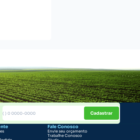
Cadastrar
ente
Fale Conosco
ões
Envie seu orçamento
Trabalhe Conosco
Pedido
Ajuda