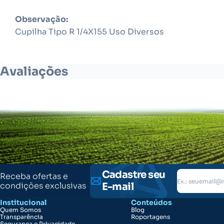
Observação:
Cupilha Tipo R 1/4X155 Uso Diversos
Avaliações
Cadastre seu
Receba ofertas e
condições exclusivas
E-mail
Institucional
Conteúdos
Quem Somos
Blog
Transparência
Roportagens
Segurança e Privacidade