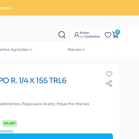
ompra
Enviar orçamento
0
Entrar
ou
Cadastrar
ntos Agrícolas
Marcas
O R. 1/4 X 155 TRL6
plementos, Peças para Arado, Peças Por Marcas
x
9% OFF
gamento