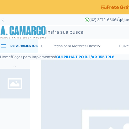
Frete Grá
(62) 3272-6666
Aju
s para Implementos
Peças para Motores Diesel
Pulve
DEPARTAMENTOS
Peças para Grade Aradora Super Pesada
Peças para Subsolador/Escarificador
Acessórios para Calibração e Aferição
Peças para Grade Aradora Pesada
Porta Bico para Pulverizadores de Barra
Peças para Distribuidor de Calcário
/
/
Home
Peças para Implementos
CULPILHA TIPO R. 1/4 X 155 TRL6