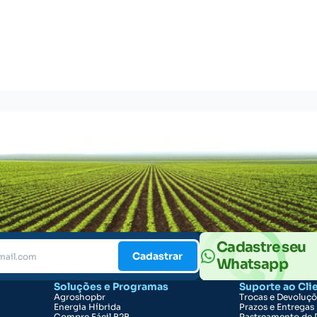
Cadastre seu
Cadastrar
Whatsapp
Soluções e Programas
Suporte ao Cli
Agroshopbr
Trocas e Devoluç
Energia Híbrida
Prazos e Entregas
Compre Fácil B2B
Rastreamento de 