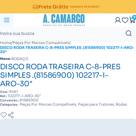
Frete Grátis
* CONSULTE AS REGRAS
0
/
/
Home
Peças Por Marcas Compatíveis
DISCO RODA TRASEIRA C-8-PRES SIMPLES .(81586900) 102217-I-ARO-
30"
RODAÇO
Marca:
DISCO RODA TRASEIRA C-8-PRES
SIMPLES .(81586900) 102217-I-
ARO-30"
9461
Cod.:
102217-I-ARO-30"
Ref.:
81586900
Conversão.:
Peças Por Marcas Compatíveis, Peças para Tratores, Rodas
Categorias: