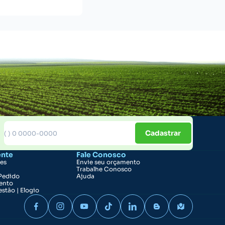
Cadastrar
ente
Fale Conosco
ões
Envie seu orçamento
Trabalhe Conosco
Pedido
Ajuda
ento
stão | Elogio