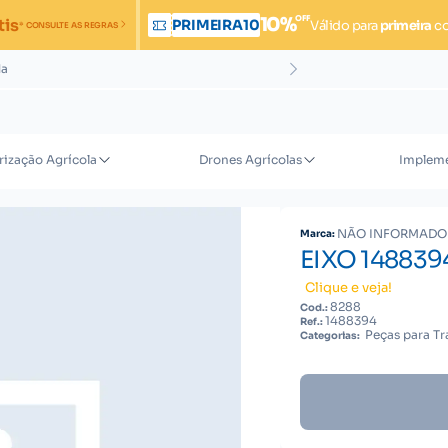
OFF
10%
tis
PRIMEIRA10
Válido para
primeira
c
* CONSULTE AS REGRAS
da
rização Agrícola
Drones Agrícolas
Impleme
NÃO INFORMADO
Marca:
EIXO 148839
Clique e veja!
8288
Cod.:
1488394
Ref.:
Peças para Tr
Categorias: