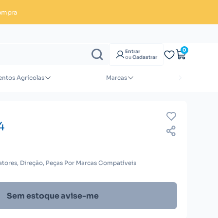
ompra
Enviar orçamento
0
Entrar
ou
Cadastrar
ntos Agrícolas
Marcas
4
atores, Direção, Peças Por Marcas Compatíveis
Sem estoque avise-me