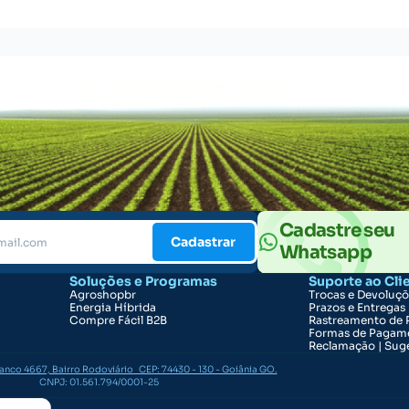
Cadastre seu
Cadastrar
Whatsapp
Soluções e Programas
Suporte ao Cli
Agroshopbr
Trocas e Devoluç
Energia Híbrida
Prazos e Entregas
Compre Fácil B2B
Rastreamento de 
Formas de Pagam
Reclamação | Suge
ranco 4667, Bairro Rodoviário CEP: 74430 - 130 - Goiânia GO.
CNPJ: 01.561.794/0001-25