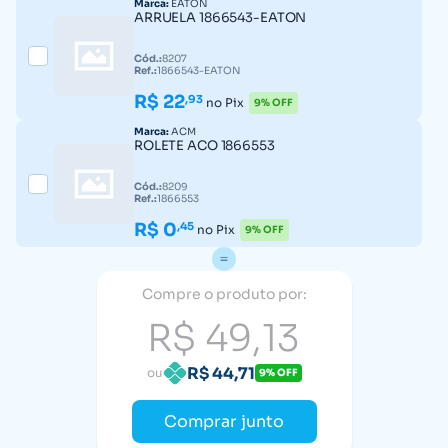
Marca:
EATON
ARRUELA 1866543-EATON
Cód.:
8207
Ref.:
1866543-EATON
R$ 22
,93
no Pix
9% OFF
Marca:
ACM
ROLETE ACO 1866553
Cód.:
8209
Ref.:
1866553
R$ 0
,45
no Pix
9% OFF
Compre o produto por:
R$ 49,13
R$ 44,71
ou
9% OFF
Comprar junto