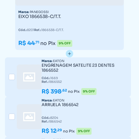
Marca:
PANEGOSSI
EIXO 1866538-C/T.T.
Cód.:
8201
Ref.:
1866538-C/T.T.
R$ 44
,71
no Pix
9% OFF
Marca:
EATON
ENGRENAGEM SATELITE 23 DENTES
1866552
Cód.:
1669
Ref.:
1866552
R$ 398
,62
no Pix
9% OFF
Marca:
EATON
ARRUELA 1866542
Cód.:
8204
Ref.:
1866542
R$ 12
,29
no Pix
9% OFF