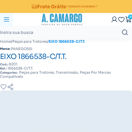
Frete Grátis
* CONSULTE AS REGRAS
0
/
/
Home
Peças para Tratores
EIXO 1866538-C/T.T.
PANEGOSSI
Marca:
EIXO 1866538-C/T.T.
8201
Cod.:
1866538-C/T.T.
Ref.:
Peças para Tratores, Transmissão, Peças Por Marcas
Categorias:
Compatíveis