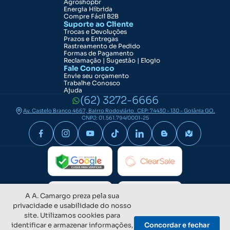
Agroshopbr
Energia Híbrida
Compre Fácil B2B
Suporte ao Cliente
Trocas e Devoluções
Prazos e Entregas
Rastreamento de Pedido
Formas de Pagamento
Reclamação | Sugestão | Elogio
Fale Conosco
Envie seu orçamento
Trabalhe Conosco
Ajuda
(62) 3272-6666
Av. Castelo Branco 4667, Bairro Rodoviário CEP: 74430 - 130 - Goiânia GO.
CNPJ: 01.561.794/0001-25
A A. Camargo preza pela sua
privacidade e usabilidade do nosso
site. Utilizamos cookies para
identificar e armazenar informações,
Concordar e fechar