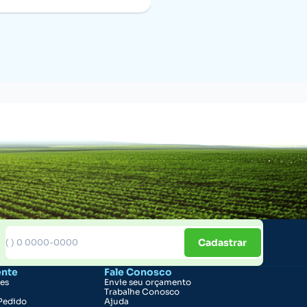
Cadastrar
ente
Fale Conosco
ões
Envie seu orçamento
Trabalhe Conosco
Pedido
Ajuda