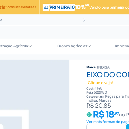
OFF
10%
tis
PRIMEIRA10
Válido para
primeira
c
* CONSULTE AS REGRAS
da
rização Agrícola
Drones Agrícolas
Impleme
INDISA
Marca:
EIXO DO C
Clique e veja!
1148
Cod.:
622980
Ref.:
Peças para Tr
Categorias:
Indisa, Marcas
R$ 20,85
R$ 18
,97
no P
Ver mais formas de pa