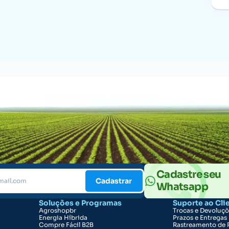
Cadastre seu
Cadastrar
Whatsapp
Soluções e Programas
Suporte ao Cli
Agroshopbr
Trocas e Devoluç
Energia Híbrida
Prazos e Entregas
Compre Fácil B2B
Rastreamento de 