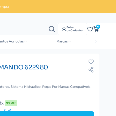
ompra
Enviar orçamento
0
Entrar
ou
Cadastrar
ntos Agrícolas
Marcas
OMANDO 622980
atores, Sistema Hidráulico, Peças Por Marcas Compatíveis,
ix
9% OFF
gamento