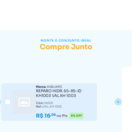
MONTE O CONJUNTO IDEAL
Compre Junto
Marca:
AGEL/APC
REPARO HIDR. 65-85-ID
KH1003 VAL.KH 1003
Cód.:
14950
Ref.:
VAL.KH 1003
R$ 16
,08
no Pix
9% OFF