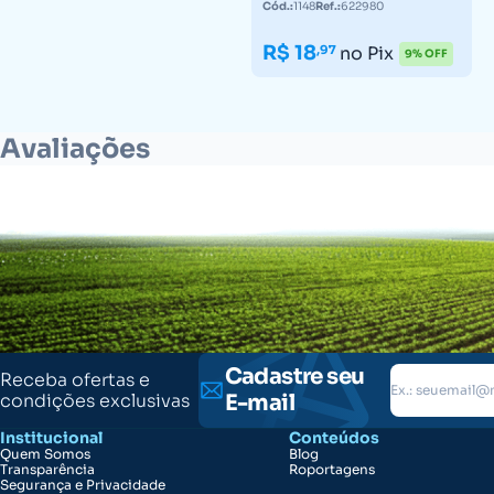
Cód.:
1148
Ref.:
622980
R$ 18
,97
no Pix
9% OFF
Avaliações
Cadastre seu
Receba ofertas e
condições exclusivas
E-mail
Institucional
Conteúdos
Quem Somos
Blog
Transparência
Roportagens
Segurança e Privacidade