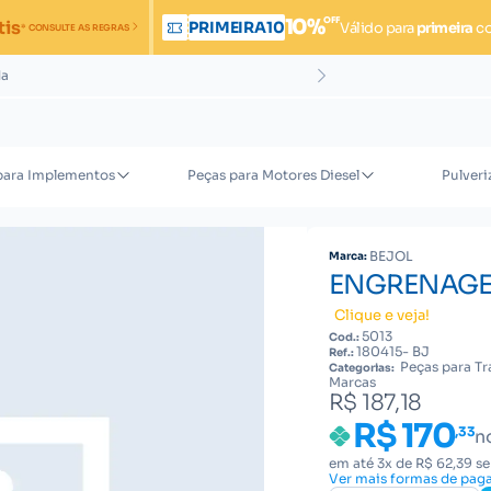
OFF
10%
tis
PRIMEIRA10
Válido para
primeira
c
* CONSULTE AS REGRAS
da
para Implementos
Peças para Motores Diesel
Pulveri
BEJOL
Marca:
ENGRENAGEM
Clique e veja!
5013
Cod.:
180415- BJ
Ref.:
Peças para Tr
Categorias:
Marcas
R$ 187,18
R$ 170
,33
n
em até 3x de R$ 62,39 s
Ver mais formas de pa