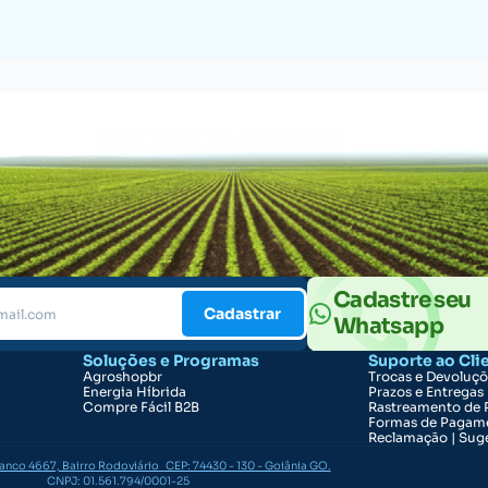
Cadastre seu
Cadastrar
Whatsapp
Soluções e Programas
Suporte ao Cli
Agroshopbr
Trocas e Devoluç
Energia Híbrida
Prazos e Entregas
Compre Fácil B2B
Rastreamento de 
Formas de Pagam
Reclamação | Suge
ranco 4667, Bairro Rodoviário CEP: 74430 - 130 - Goiânia GO.
CNPJ: 01.561.794/0001-25