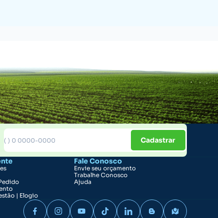
Cadastrar
ente
Fale Conosco
ões
Envie seu orçamento
Trabalhe Conosco
Pedido
Ajuda
ento
stão | Elogio