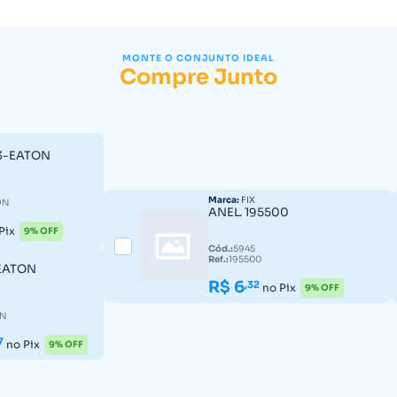
MONTE O CONJUNTO IDEAL
Compre Junto
63-EATON
Marca:
FIX
ON
ANEL. 195500
Pix
9% OFF
Cód.:
5945
Ref.:
195500
-EATON
R$ 6
,32
no Pix
9% OFF
ON
7
no Pix
9% OFF