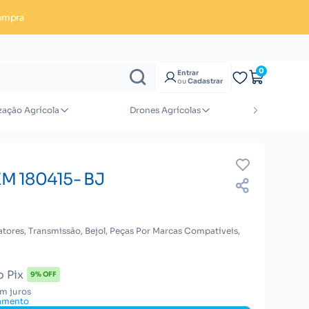
ompra
Enviar orçamento
0
Entrar
ou
Cadastrar
zação Agrícola
Drones Agrícolas
Implement
 180415- BJ
atores, Transmissão, Bejol, Peças Por Marcas Compatíveis,
o Pix
9% OFF
em juros
gamento