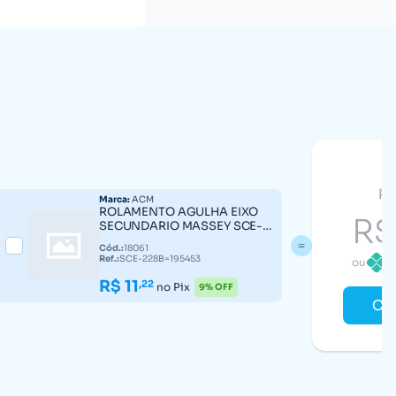
pr
Marca:
ACM
ROLAMENTO AGULHA EIXO
R$
SECUNDARIO MASSEY SCE-
228B=195453
Cód.:
18061
Ref.:
SCE-228B=195453
R
ou
R$ 11
,22
no Pix
9% OFF
Co