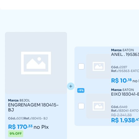
Marca:
EATON
ANEL. . 1953
Cód.:
2287
Ref.:
195363-EAT
R$ 10
,18
no 
Marca:
EATON
-9%
EIXO 183041
Marca:
BEJOL
ENGRENAGEM 180415-
Cód.:
5449
BJ
Ref.:
183041-EAT
R$ 2.341,38
Cód.:
5013
Ref.:
180415- BJ
R$ 1.938
,4
R$ 170
,33
no Pix
9% OFF